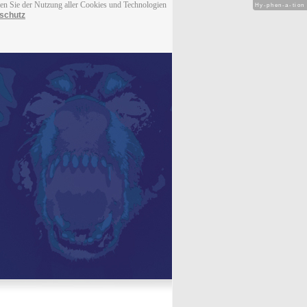
men Sie der Nutzung aller Cookies und Technologien
Hy-phen-a-tion
schutz