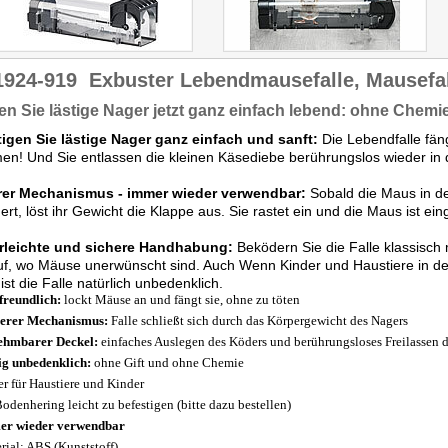
1924-919
Exbuster Lebendmausefalle, Mausefa
n Sie lästige Nager jetzt ganz einfach lebend: ohne Chemie
tigen Sie lästige Nager ganz einfach und sanft:
Die Lebendfalle fän
n! Und Sie entlassen die kleinen Käsediebe berührungslos wieder in di
rer Mechanismus - immer wieder verwendbar:
Sobald die Maus in de
ert, löst ihr Gewicht die Klappe aus. Sie rastet ein und die Maus ist ein
rleichte und sichere Handhabung:
Beködern Sie die Falle klassisch m
uf, wo Mäuse unerwünscht sind. Auch Wenn Kinder und Haustiere in d
ist die Falle natürlich unbedenklich.
freundlich:
lockt Mäuse an und fängt sie, ohne zu töten
erer Mechanismus:
Falle schließt sich durch das Körpergewicht des Nagers
ehmbarer Deckel:
einfaches Auslegen des Köders und berührungsloses Freilassen 
ig unbedenklich:
ohne Gift und ohne Chemie
er für Haustiere und Kinder
Bodenhering leicht zu befestigen (bitte dazu bestellen)
er wieder verwendbar
rial: ABS (Kunststoff)