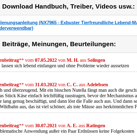
) Download Handbuch, Treiber, Videos usw.:
ienungsanleitung (NX7965 - Exbuster Tierfreundliche Lebend-M
derverwendbar)
) Beiträge, Meinungen, Beurteilungen:
nbeitrag
** vom
07.05.2022
von
M. H.
aus
Solingen
lassen sich lebend einfangen und ohne Probleme wieder aussetzen
nbeitrag
** vom
31.03.2022
von
C. C.
aus
Adelebsen
h und überzeugend. Mit ein bisschen Nutella fängt man auch die gesch
as Stück Käse einfach leichtfüßig raustragen, bevor der Mechanismus a
ie lang genug beschäftigt, und dann löst die Falle auch aus. Und dann s
 Wildbahn aus, das ist viel schöner, als tote Mäuse aus herkömmlichen F
nbeitrag
** vom
30.07.2021
von
A. E.
aus
Ratingen
blematische Anwendung außer ein Paar Erdnüssen keine Folgekosten