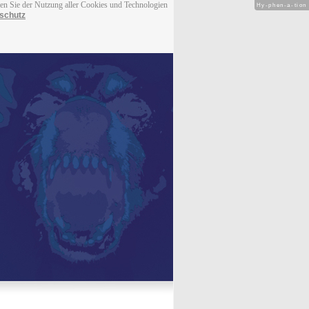
men Sie der Nutzung aller Cookies und Technologien
Hy-phen-a-tion
schutz