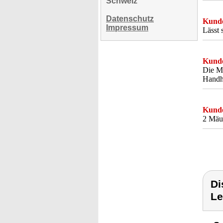
Schweiz
Datenschutz
Kunde
Impressum
Lässt 
Kunde
Die Ma
Handha
Kunde
2 Mäus
Di
Le