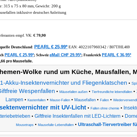
: 315 x 75 x 80 mm, Gewicht: 200 g
usefallen inklusive deutscher Anleitung
eferanten empf. VK:
€ 79,90
PEARL € 25,99*
quelle
Deutschland
:
EAN:
4022107960342
/
B07TJHL469
PEARL € 25,99*
eMall CHF 29.95*
PEARL € 36,95*
ich
;
Schweiz
;
Frankreich
,66 pro Mausefalle.
hemen-Wolke rund um Küche, Mausfallen, M
n1-Akku-Insektenvernichter und Fliegenklatschen
•
Spi
iftfreie Wespenfallen
•
•
•
Mäusefallen außen
Tierfreundliche lebendfallen
Lampen
•
•
•
•
•
Mausefallen
Kastenfallen
Mause-Fallen
Fallen
Wiederverwendb
sektenvernichter mit UV-Licht
•
•
Insekt
Fallen ohne chemie
tteriebetrieben
•
Giftfreie Insektenfallen mit LED-Lichtern
•
Dorne
•
•
Ultraschall-Tiervertreiber f
Mousetraps
Mausefalle-Lebendfallen