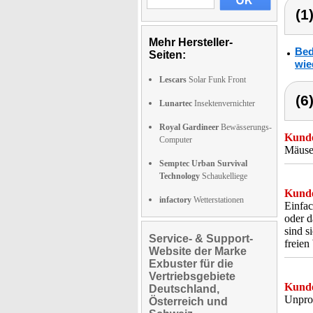
(1
Mehr Hersteller-
Bed
Seiten:
wie
Lescars
Solar Funk Front
(6
Lunartec
Insektenvernichter
Royal Gardineer
Bewässerungs-
Kunde
Computer
Mäuse 
Semptec Urban Survival
Technology
Schaukelliege
Kunde
infactory
Wetterstationen
Einfac
oder d
sind s
Service- & Support-
freien
Website der Marke
Exbuster für die
Vertriebsgebiete
Kunde
Deutschland,
Unpro
Österreich und