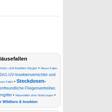
äusefallen
•
nnen- und Insekten-Sauger
Mäuse-Fallen
2in1-UV-Insektenvernichter und
Steckdosen-
•
are Fallen
enfreundliche Fliegenvertreiber,
ngitter
•
•
Mäusefallen ohne Verletzungen
ür Wildtiere & Insekten