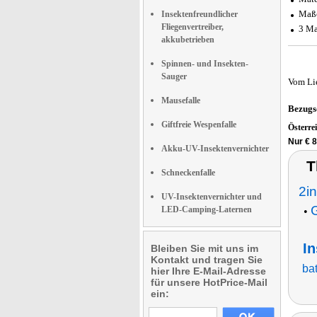
Maße
Insektenfreundlicher
Fliegenvertreiber,
3 Ma
akkubetrieben
Spinnen- und Insekten-
Sauger
Vom Li
Mausefalle
Bezugs
Giftfreie Wespenfalle
Österre
Nur € 8
Akku-UV-Insektenvernichter
T
Schneckenfalle
2i
UV-Insektenvernichter und
G
LED-Camping-Laternen
•
In
Bleiben Sie mit uns im
Kontakt und tragen Sie
ba
hier Ihre E-Mail-Adresse
für unsere HotPrice-Mail
ein: