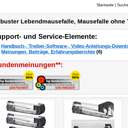
Startseite
| Suche
buster Lebendmausefalle, Mausefalle ohne 
pport- und Service-Elemente:
Handbuch-, Treiber-Software-, Video-Anleitungs-Downl
Meinungen, Beiträge, Erfahrungsberichte
(6)
undenmeinungen**: