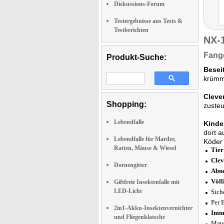
Diskussions-Forum
Testergebnisse aus Tests &
Testberichten
NX-
Fange
Produkt-Suche:
Besei
krümme
Cleve
Shopping:
zusteu
Lebendfalle
Kinde
dort a
Lebendfalle für Marder,
Köder 
Ratten, Mäuse & Wiesel
Tier
Clev
Dornengitter
Abn
Völl
Giftfreie Insektenfalle mit
LED-Licht
Sich
Per 
2in1-Akku-Insektenvernichter
Imm
und Fliegenklatsche
Mate