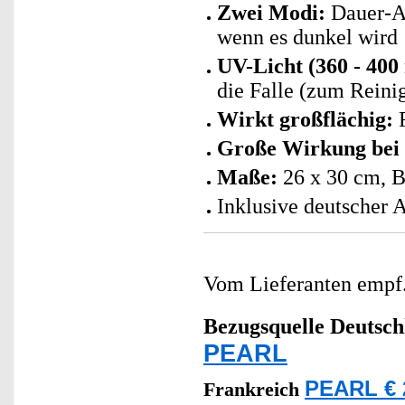
Zwei Modi:
Dauer-An
wenn es dunkel wird
UV-Licht (360 - 400
die Falle (zum Rein
Wirkt großflächig:
F
Große Wirkung bei 
Maße:
26 x 30 cm, B
Inklusive deutscher 
Vom Lieferanten emp
Bezugsquelle
Deutsch
PEARL
PEARL € 
Frankreich