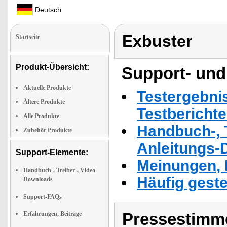
Deutsch
Exbuster
Startseite
Produkt-Übersicht:
Support- und
Aktuelle Produkte
Testergebni
Ältere Produkte
Testbericht
Alle Produkte
Handbuch-, T
Zubehör Produkte
Anleitungs-
Support-Elemente:
Meinungen, 
Handbuch-, Treiber-, Video-
Häufig geste
Downloads
Support-FAQs
Pressestimme
Erfahrungen, Beiträge