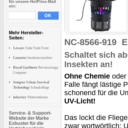
für unsere HotPrice-Mail
ein:
Mehr Hersteller-
Seiten:
NC-8566-919
E
Lescars
Solar Funk Front
Schaltet sich a
Lunartec
Insektenvernichter
Insekten an!
Royal Gardineer
Bewässerungs-
Computer
Ohne Chemie
oder
Semptec Urban Survival
Falle fängt lästige 
Technology
Schaukelliege
schonend für die Um
infactory
Wetterstationen
UV-Licht!
Service- & Support-
Das lockt die Flie
Website der Marke
Exbuster für die
zwar wortwörtlich: U