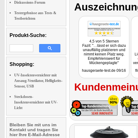
Diskussions-Forum
Auszeichnun
Testergebnisse aus Tests &
Testberichten
Produkt-Suche:
4,5 von 5 Sternen
Fazit: "…lässt er sich dazu
unauffällig platzieren und
nimmt keinen Platz weg.
Li
Empfehlenswert für
Mückengeplagte"
ve
Shopping:
hausgeraete-test.de 09/16
f
UV-Insektenvernichter mit
Ansaug-Ventilator, Helligkeits-
Kundenmeinu
Sensor, USB
Steckdosen-
Insektenvernichter mit UV-
Licht
Bleiben Sie mit uns im
Kontakt und tragen Sie
hier Ihre E-Mail-Adresse