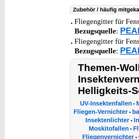
Zubehör / häufig mitgeka
Fliegengitter für Fen
PEAR
Bezugsquelle
:
Fliegengitter für Fen
PEAR
Bezugsquelle
:
Themen-Wolk
Insektenvern
Helligkeits-
UV-Insektenfallen
•
Fliegen-Vernichter
ba
•
Insektenlichter
I
•
Moskitofallen
F
•
Fliegenvernichter
•