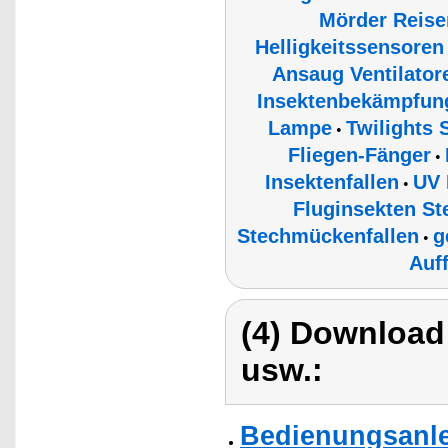
Mörder Reise
Helligkeitssensore
Ansaug Ventilato
Insektenbekämpfun
Lampe
Twilights
•
Fliegen-Fänger
•
Insektenfallen
UV 
•
Fluginsekten S
Stechmückenfallen
g
•
Auf
(4) Download
usw.:
Bedienungsanle