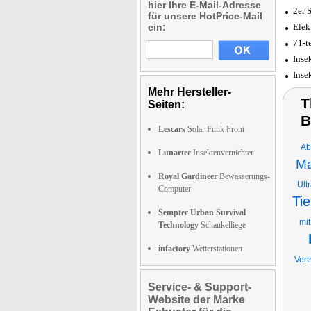
hier Ihre E-Mail-Adresse
2er 
für unsere HotPrice-Mail
ein:
Elek
71-t
Inse
Inse
Mehr Hersteller-
T
Seiten:
B
Lescars
Solar Funk Front
Ab
Lunartec
Insektenvernichter
Ma
Royal Gardineer
Bewässerungs-
Ult
Computer
Tie
Semptec Urban Survival
mit
Technology
Schaukelliege
infactory
Wetterstationen
Vert
Service- & Support-
Website der Marke