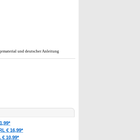
gematerial und deutscher Anleitung
1,99*
L € 16,99*
€ 10,99*