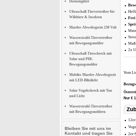
Dornengitter
Bewe
Hell
Ultraschall-Tiervertreiber für
Wildtiere & Insekten
Frei
Spri
Marder-Abwehrgerät 230 Volt
Mate
Stro
Wasserstrahl-Tiervertreiber
mit Bewegungsmelder
Maße
2x U
Ultraschall-Tierschreck mit
Solar und PIR-
Bewegungsmelder
Vom Li
Mobiles Marder-Abwehrgerät
mit LED-Blitzlicht
Bezugs
Solar-Vogelschreck mit Ton
Österre
und Licht
Nur € 1
Wasserstrahl-Tiervertreiber
Zub
mit Bewegungsmeldern
12er
Voge
Bleiben Sie mit uns im
Kontakt und tragen Sie
2er-