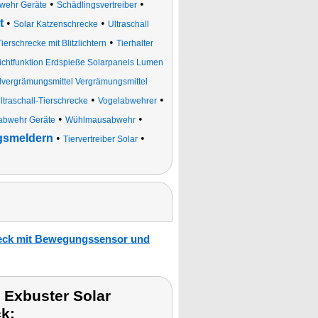
•
•
wehr Geräte
Schädlingsvertreiber
t
•
•
Solar Katzenschrecke
Ultraschall
•
ierschrecke mit Blitzlichtern
Tierhalter
zlichtfunktion Erdspieße Solarpanels Lumen
dvergrämungsmittel Vergrämungsmittel
•
•
ltraschall-Tierschrecke
Vogelabwehrer
•
•
bwehr Geräte
Wühlmausabwehr
ngsmeldern
•
•
Tiervertreiber Solar
hreck mit Bewegungssensor und
 Exbuster Solar
ck: