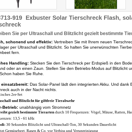
8713-919
Exbuster Solar Tierschreck Flash, sol
schreck
eiben Sie per Ultraschall und Blitzlicht gezielt bestimmte Tie
ch, schonend und effektiv:
Vertreiben Sie mit Ihrem neuen Tierschrec
ager per Ultraschall und Blitzlicht. So halten Sie unerwünschten Tier
beet fern.
ches Handling:
Stecken Sie den Tierschreck per Erdspieß in den Boden
nd oder an einen Zaun. Stellen Sie den Betriebs-Modus auf Blitzlicht un
! Schon haben Sie Ruhe.
 einsatzbereit:
Das Solar-Panel lädt den integrierten Akku. Und dan
hreck auch in der Nacht nichts.
tisches 2er-Set
aschall und Blitzlicht für giftfreie Tierabwehr
r-Betrieb:
unabhängig vom Stromnetz
reibt gezielt bestimmte Tierarten
durch 10 Frequenzen: Vögel, Mäuse, Ratten, Ha
uenzen: 13,5 - 61 kHz
di:
30 Sekunden Blitzlicht und Ultraschall-Ton, 30 Sekunden Dauerlicht
tzt Gemüsebeet, Rasen & Co. vor Verbiss und Verunreinigung