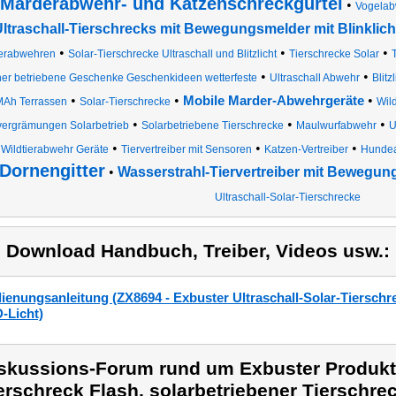
Marderabwehr- und Katzenschreckgürtel
•
Vogelab
ltraschall-Tierschrecks mit Bewegungsmelder mit Blinklich
•
•
•
erabwehren
Solar-Tierschrecke Ultraschall und Blitzlicht
Tierschrecke Solar
T
•
•
ner betriebene Geschenke Geschenkideen wetterfeste
Ultraschall Abwehr
Blit
•
•
•
Mobile Marder-Abwehrgeräte
MAh Terrassen
Solar-Tierschrecke
Wil
•
•
•
vergrämungen Solarbetrieb
Solarbetriebene Tierschrecke
Maulwurfabwehr
U
•
•
•
Wildtierabwehr Geräte
Tiervertreiber mit Sensoren
Katzen-Vertreiber
Hundea
Dornengitter
•
Wasserstrahl-Tiervertreiber mit Bewegu
Ultraschall-Solar-Tierschrecke
) Download Handbuch, Treiber, Videos usw.:
ienungsanleitung (ZX8694 - Exbuster Ultraschall-Solar-Tiersc
-Licht)
skussions-Forum rund um Exbuster Produkt
erschreck Flash, solarbetriebener Tierschre