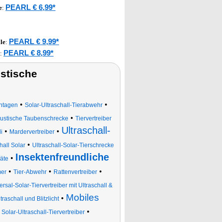
PEARL € 6,99*
e
:
PEARL € 9,99*
le
:
PEARL € 8,99*
:
stische
•
•
ontagen
Solar-Ultraschall-Tierabwehr
•
ustische Taubenschrecke
Tiervertreiber
Ultraschall-
•
•
i
Mardervertreiber
•
all Solar
Ultraschall-Solar-Tierschrecke
Insektenfreundliche
•
äte
•
•
•
mer
Tier-Abwehr
Rattenvertreiber
rsal-Solar-Tiervertreiber mit Ultraschall &
Mobiles
•
raschall und Blitzlicht
•
•
Solar-Ultraschall-Tiervertreiber