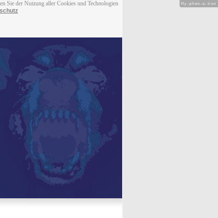
men Sie der Nutzung aller Cookies und Technologien
Hy-phen-a-tion
schutz