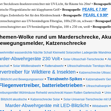
Set Steckdosen-Insektenvernichter mit UV-Licht, für Räume bis 20m² •
Bezugsquell
PEARL € 7,99*
trische Fliegenklatsche mit klappbarem Griff •
Bezugsquelle
:
PEARL € 9,99*
eiliges Zedernholz-Set für den Kleiderschrank •
Bezugsquelle
:
ktenschutzgitter aus UV-beständigem Fiberglas, 100x250 cm, schwarz •
Bezugsquel
ktenschutzgitter aus UV-beständigem Fiberglas, 100 x 250 cm, weiß •
Bezugsquelle
hemen-Wolke rund um Marderschrecke, Aku
ewegungsmelder, Katzenschrecke
wehrmittel wasserdichte Nächte Schall Kleinwild Solarzellen Ladegeräte Wandm
rder-Abwehrgeräte 230 Volt
•
•
Solar-Ultraschall-Tierschrecke
Ak
•
•
•
raschall
Solar Wildtierabwehr
Rattenabwehr
Ultraschallmodule Tierstops Mod
rvertreiber für Wildtiere & Insekten
•
Katzenschrecke Ultrasch
•
Tierabwehr-Spikes
•
 Blitzlicht und Bewegungssensor
Katzenabwehr Ger
Fliegenvertreiber, batteriebetrieben
•
Ultraschallvergrä
•
reibungsmittel Wühlmäuse Rehwild verschreckt Hasen Ratten Gartenschutz
Unive
•
•
Blitzlicht akustische
Katzenschrecke Solar
Solar-Universal-Tierschrecke mit Ult
Marder-Abwehrgeräte mit LED-Blitzlicht
•
Wildabwehr