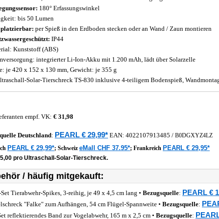
gungssensor:
180° Erfassungswinkel
igkeit: bis 50 Lumen
 platzierbar:
per Spieß in den Erdboden stecken oder an Wand / Zaun montieren
tzwassergeschützt:
IP44
rial: Kunststoff (ABS)
mversorgung: integrierter Li-Ion-Akku mit 1.200 mAh, lädt über Solarzelle
: je 420 x 152 x 130 mm, Gewicht: je 355 g
ltraschall-Solar-Tierschreck TS-830 inklusive 4-teiligem Bodenspieß, Wandmonta
eferanten empf. VK:
€ 31,98
PEARL € 29,99*
quelle
Deutschland
:
EAN:
4022107913485
/
B0DGXYZ4LZ
PEARL € 29,99*
eMall CHF 37.95*
PEARL € 29,95*
ich
;
Schweiz
;
Frankreich
5,00 pro Ultraschall-Solar-Tierschreck.
ehör / häufig mitgekauft:
PEARL € 1
-Set Tierabwehr-Spikes, 3-reihig, je 49 x 4,5 cm lang •
Bezugsquelle
:
PEAR
lschreck "Falke" zum Aufhängen, 54 cm Flügel-Spannweite •
Bezugsquelle
:
PEARL 
Set reflektierendes Band zur Vogelabwehr, 165 m x 2,5 cm •
Bezugsquelle
: