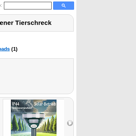
:
bener Tierschreck
oads
(1)