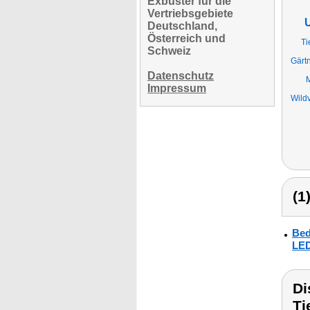
Exbuster für die
Vertriebsgebiete
U
Deutschland,
Österreich und
Ti
Schweiz
Gärt
Datenschutz
Impressum
Wild
(1
Bed
LED
Di
Ti