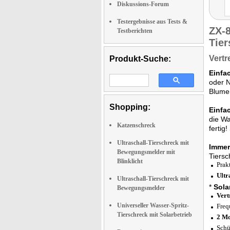
Diskussions-Forum
Testergebnisse aus Tests &
ZX-
Testberichten
Tier
Vertr
Produkt-Suche:
Einfa
oder N
Blumen
Shopping:
Einfa
die Wa
Katzenschreck
fertig
Ultraschall-Tierschreck mit
Immer
Bewegungsmelder mit
Tiersc
Blinklicht
Prak
Ultr
Ultraschall-Tierschreck mit
*
Sola
Bewegungsmelder
Vert
Universeller Wasser-Spritz-
Freq
Tierschreck mit Solarbetrieb
2 Mo
Schü