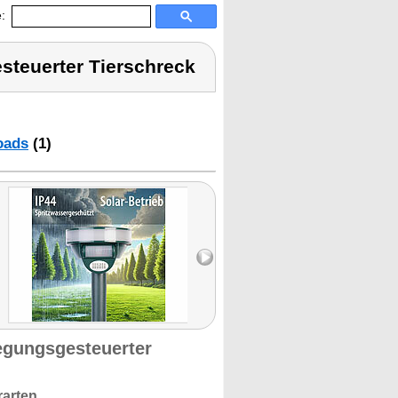
:
steuerter Tierschreck
oads
(1)
egungsgesteuerter
rarten