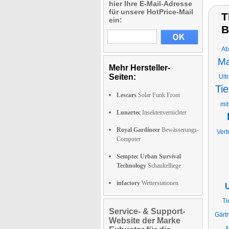
hier Ihre E-Mail-Adresse
für unsere HotPrice-Mail
T
ein:
B
Ab
Ma
Mehr Hersteller-
Seiten:
Ult
Tie
Lescars
Solar Funk Front
mit
Lunartec
Insektenvernichter
Royal Gardineer
Bewässerungs-
Vert
Computer
Semptec Urban Survival
Technology
Schaukelliege
infactory
Wetterstationen
U
Ti
Service- & Support-
Gärt
Website der Marke