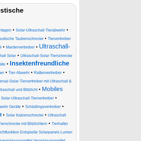
stische
•
•
ontagen
Solar-Ultraschall-Tierabwehr
•
ustische Taubenschrecke
Tiervertreiber
Ultraschall-
•
•
i
Mardervertreiber
•
all Solar
Ultraschall-Solar-Tierschrecke
Insektenfreundliche
•
äte
•
•
•
mer
Tier-Abwehr
Rattenvertreiber
rsal-Solar-Tiervertreiber mit Ultraschall &
Mobiles
•
raschall und Blitzlicht
•
•
Solar-Ultraschall-Tiervertreiber
•
•
wehr Geräte
Schädlingsvertreiber
t
•
•
Solar Katzenschrecke
Ultraschall
•
ierschrecke mit Blitzlichtern
Tierhalter
zlichtfunktion Erdspieße Solarpanels Lumen
dvergrämungsmittel Vergrämungsmittel