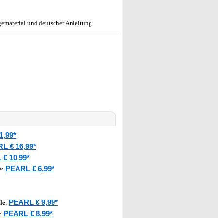
gematerial und deutscher Anleitung
1,99*
L € 16,99*
€ 10,99*
PEARL € 6,99*
e
:
PEARL € 9,99*
le
:
PEARL € 8,99*
: