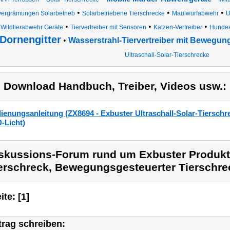
•
•
•
vergrämungen Solarbetrieb
Solarbetriebene Tierschrecke
Maulwurfabwehr
U
•
•
•
Wildtierabwehr Geräte
Tiervertreiber mit Sensoren
Katzen-Vertreiber
Hundea
Dornengitter
•
Wasserstrahl-Tiervertreiber mit Bewegu
Ultraschall-Solar-Tierschrecke
) Download Handbuch, Treiber, Videos usw.:
ienungsanleitung (ZX8694 - Exbuster Ultraschall-Solar-Tiersc
-Licht)
skussions-Forum rund um Exbuster Produkt 
erschreck, Bewegungsgesteuerter Tierschre
ite: [1]
trag schreiben: