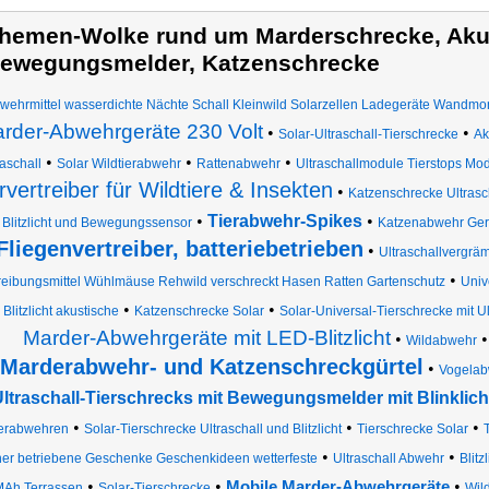
hemen-Wolke rund um Marderschrecke, Aku
ewegungsmelder, Katzenschrecke
wehrmittel wasserdichte Nächte Schall Kleinwild Solarzellen Ladegeräte Wandm
rder-Abwehrgeräte 230 Volt
•
•
Solar-Ultraschall-Tierschrecke
Ak
•
•
•
raschall
Solar Wildtierabwehr
Rattenabwehr
Ultraschallmodule Tierstops Mod
rvertreiber für Wildtiere & Insekten
•
Katzenschrecke Ultrasch
•
Tierabwehr-Spikes
•
 Blitzlicht und Bewegungssensor
Katzenabwehr Ger
Fliegenvertreiber, batteriebetrieben
•
Ultraschallvergrä
•
reibungsmittel Wühlmäuse Rehwild verschreckt Hasen Ratten Gartenschutz
Unive
•
•
Blitzlicht akustische
Katzenschrecke Solar
Solar-Universal-Tierschrecke mit Ult
Marder-Abwehrgeräte mit LED-Blitzlicht
•
Wildabwehr
Marderabwehr- und Katzenschreckgürtel
•
Vogelab
ltraschall-Tierschrecks mit Bewegungsmelder mit Blinklich
•
•
•
erabwehren
Solar-Tierschrecke Ultraschall und Blitzlicht
Tierschrecke Solar
T
•
•
ner betriebene Geschenke Geschenkideen wetterfeste
Ultraschall Abwehr
Blit
•
•
•
Mobile Marder-Abwehrgeräte
MAh Terrassen
Solar-Tierschrecke
Wil