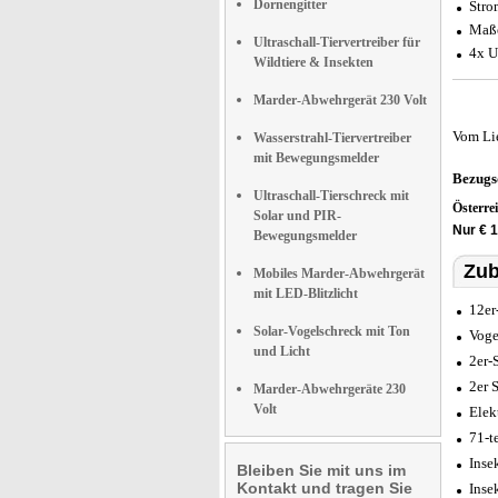
Dornengitter
Stro
Maße
Ultraschall-Tiervertreiber für
4x U
Wildtiere & Insekten
Marder-Abwehrgerät 230 Volt
Vom Li
Wasserstrahl-Tiervertreiber
mit Bewegungsmelder
Bezugs
Ultraschall-Tierschreck mit
Österre
Solar und PIR-
Nur € 1
Bewegungsmelder
Zub
Mobiles Marder-Abwehrgerät
mit LED-Blitzlicht
12er
Solar-Vogelschreck mit Ton
Voge
und Licht
2er-
2er 
Marder-Abwehrgeräte 230
Volt
Elek
71-t
Inse
Bleiben Sie mit uns im
Kontakt und tragen Sie
Inse