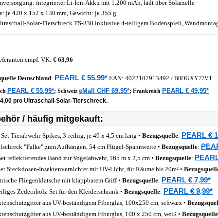
mversorgung: integrierter Li-Ion-Akku mit 1.200 mAh, lädt über Solarzelle
: je 420 x 152 x 130 mm, Gewicht: je 355 g
ltraschall-Solar-Tierschreck TS-830 inklusive 4-teiligem Bodenspieß, Wandmonta
eferanten empf. VK:
€ 63,96
PEARL € 55,99*
quelle
Deutschland
:
EAN:
4022107913492
/
B0DGXY77VT
PEARL € 55,99*
eMall CHF 69.95*
PEARL € 49,95*
ich
;
Schweiz
;
Frankreich
4,00 pro Ultraschall-Solar-Tierschreck.
ehör / häufig mitgekauft:
PEARL € 1
-Set Tierabwehr-Spikes, 3-reihig, je 49 x 4,5 cm lang •
Bezugsquelle
:
PEAR
lschreck "Falke" zum Aufhängen, 54 cm Flügel-Spannweite •
Bezugsquelle
:
PEARL 
Set reflektierendes Band zur Vogelabwehr, 165 m x 2,5 cm •
Bezugsquelle
:
Set Steckdosen-Insektenvernichter mit UV-Licht, für Räume bis 20m² •
Bezugsquell
PEARL € 7,99*
trische Fliegenklatsche mit klappbarem Griff •
Bezugsquelle
:
PEARL € 9,99*
eiliges Zedernholz-Set für den Kleiderschrank •
Bezugsquelle
:
ktenschutzgitter aus UV-beständigem Fiberglas, 100x250 cm, schwarz •
Bezugsquel
ktenschutzgitter aus UV-beständigem Fiberglas, 100 x 250 cm, weiß •
Bezugsquelle