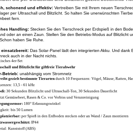
ch, schonend und effektiv:
Vertreiben Sie mit Ihrem neuen Tierschrec
ager per Ultraschall und Blitzlicht. So halten Sie unerwünschten Tier
beet fern.
ches Handling:
Stecken Sie den Tierschreck per Erdspieß in den Boden
nd oder an einen Zaun. Stellen Sie den Betriebs-Modus auf Blitzlicht un
! Schon haben Sie Ruhe.
 einsatzbereit:
Das Solar-Panel lädt den integrierten Akku. Und dan
hreck auch in der Nacht nichts.
tisches 4er-Set
aschall und Blitzlicht für giftfreie Tierabwehr
r-Betrieb:
unabhängig vom Stromnetz
reibt gezielt bestimmte Tierarten
durch 10 Frequenzen: Vögel, Mäuse, Ratten, Ha
uenzen: 13,5 - 61 kHz
di:
30 Sekunden Blitzlicht und Ultraschall-Ton, 30 Sekunden Dauerlicht
tzt Gemüsebeet, Rasen & Co. vor Verbiss und Verunreinigung
gungssensor:
180° Erfassungswinkel
igkeit: bis 50 Lumen
 platzierbar:
per Spieß in den Erdboden stecken oder an Wand / Zaun montieren
tzwassergeschützt:
IP44
rial: Kunststoff (ABS)