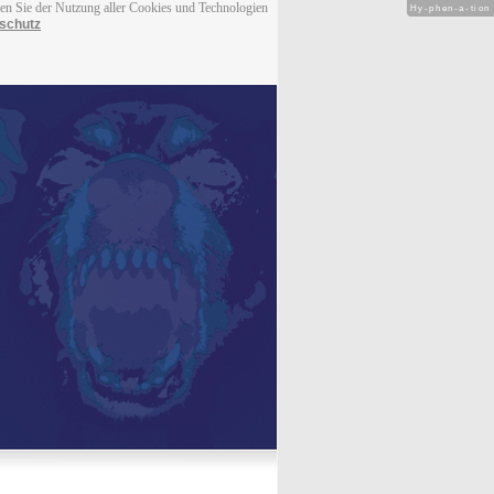
men Sie der Nutzung aller Cookies und Technologien
Hy-phen-a-tion
schutz