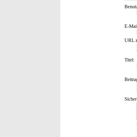
Benut
E-Mai
URL z
Titel:
Beitra
Sicher