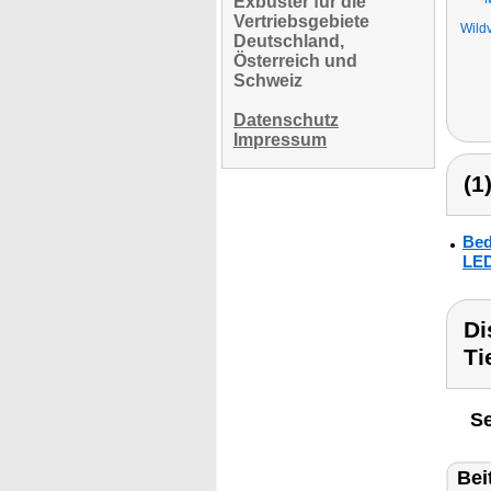
Exbuster für die
Vertriebsgebiete
Wild
Deutschland,
Österreich und
Schweiz
Datenschutz
Impressum
(1
Bed
LED
Di
Ti
Se
Bei