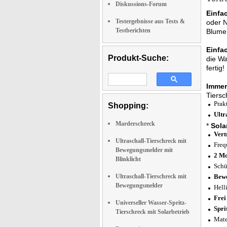
Diskussions-Forum
Einfa
Testergebnisse aus Tests &
oder N
Testberichten
Blumen
Einfa
Produkt-Suche:
die Wa
fertig
Immer
Tiersc
Prak
Shopping:
Ultr
Marderschreck
*
Sola
Vert
Ultraschall-Tierschreck mit
Freq
Bewegungsmelder mit
2 Mo
Blinklicht
Schü
Ultraschall-Tierschreck mit
Bewe
Bewegungsmelder
Hell
Frei
Universeller Wasser-Spritz-
Spri
Tierschreck mit Solarbetrieb
Mate