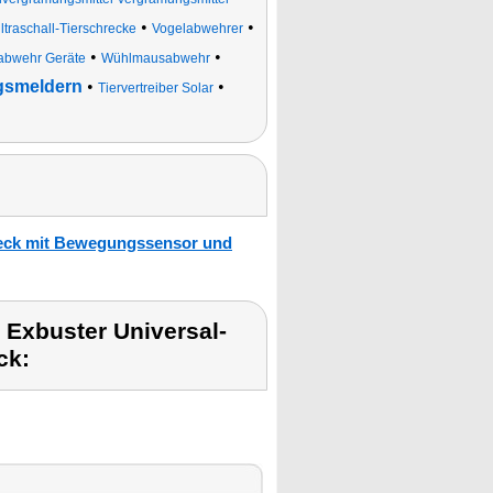
•
•
ltraschall-Tierschrecke
Vogelabwehrer
•
•
bwehr Geräte
Wühlmausabwehr
ngsmeldern
•
•
Tiervertreiber Solar
hreck mit Bewegungssensor und
Exbuster Universal-
ck: