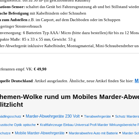
ungsbereich: bis zu 30 m² (in geschlossenen Räumen)
ations-Sensor:
schaltet das Gerät bei Fahrzeugnutzung ab und bei Stillstand wiede
ache Befestigung
mit Kabelbindern oder Schrauben
 zum Aufstellen
z.B. im Carport, auf dem Dachboden oder im Schuppen
 geringer Stromverbrauch
mversorgung: 6 Batterien Typ AAA / Micro (bitte dazu bestellen) für bis zu 12 Mon
akte Maße: 85 x 33 x 55 mm, Gewicht: 53 g
er-Abwehrgerät inklusive Kabelbinder, Montagmaterial, Mini-Schraubendreher un
eferanten empf. VK:
€ 49,90
M
quelle
Deutschland
: Artikel ausgelaufen. Ähnliche, neue Artikel finden Sie hier:
hemen-Wolke rund um Mobiles Marder-Abwe
litzlicht
•
•
•
Marder-Abwehrgeräte 230 Volt
ädlingsschutz
Tierabwehrgeräte
Schutz Marders
•
ustische Optik optische
Kraftfahrzeuge Einbau Universal Profi Marder Wirkungsbereiche
•
•
•
Mobile Marder-Abwehrgeräte
chutze
Marderabwehre Auto mit Batterie
Marder-Sc