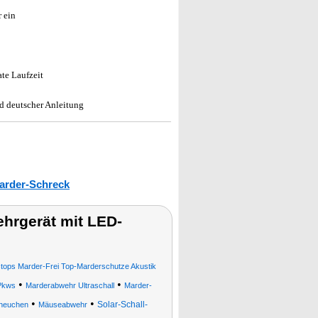
r ein
ate Laufzeit
d deutscher Anleitung
arder-Schreck
hrgerät mit LED-
tops Marder-Frei Top-Marderschutze Akustik
•
•
 Pkws
Marderabwehr Ultraschall
Marder-
•
•
Solar-Schall-
heuchen
Mäuseabwehr