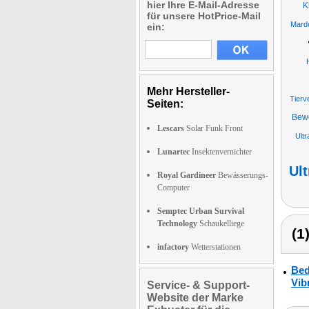
hier Ihre E-Mail-Adresse
K
für unsere HotPrice-Mail
Marde
ein:
Mehr Hersteller-
Tierv
Seiten:
Bewe
Lescars
Solar Funk Front
Ultr
Lunartec
Insektenvernichter
Ul
Royal Gardineer
Bewässerungs-
Computer
Semptec Urban Survival
Technology
Schaukelliege
(1
infactory
Wetterstationen
Bed
Vib
Service- & Support-
Website der Marke