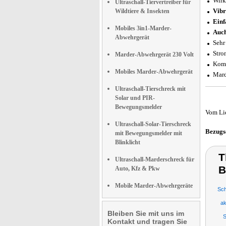
Wirk
Ultraschall-Tiervertreiber für
Vibr
Wildtiere & Insekten
Einf
Mobiles 3in1-Marder-
Auch
Abwehrgerät
Sehr
Stro
Marder-Abwehrgerät 230 Volt
Komp
Mobiles Marder-Abwehrgerät
Mard
Ultraschall-Tierschreck mit
Solar und PIR-
Bewegungsmelder
Vom Li
Ultraschall-Solar-Tierschreck
Bezugs
mit Bewegungsmelder mit
Blinklicht
T
Ultraschall-Marderschreck für
B
Auto, Kfz & Pkw
Mobile Marder-Abwehrgeräte
Sch
ak
Bleiben Sie mit uns im
S
Kontakt und tragen Sie