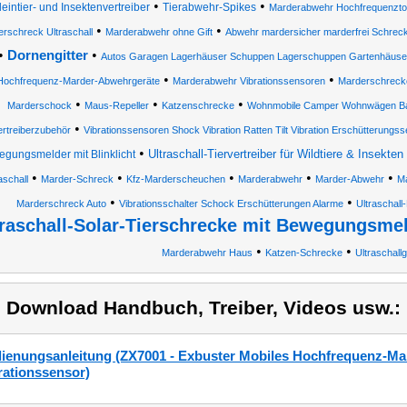
•
•
leintier- und Insektenvertreiber
Tierabwehr-Spikes
Marderabwehr Hochfrequenzto
•
•
rschreck Ultraschall
Marderabwehr ohne Gift
Abwehr mardersicher marderfrei Schreck 
•
•
Dornengitter
Autos Garagen Lagerhäuser Schuppen Lagerschuppen Gartenhäuse
•
•
Hochfrequenz-Marder-Abwehrgeräte
Marderabwehr Vibrationssensoren
Marderschreck
•
•
•
Marderschock
Maus-Repeller
Katzenschrecke
Wohnmobile Camper Wohnwägen Bat
•
ertreiberzubehör
Vibrationssensoren Shock Vibration Ratten Tilt Vibration Erschütterungss
•
Ultraschall-Tiervertreiber für Wildtiere & Insekten
gungsmelder mit Blinklicht
•
•
•
•
•
aschall
Marder-Schreck
Kfz-Marderscheuchen
Marderabwehr
Marder-Abwehr
Ma
•
•
Marderschreck Auto
Vibrationsschalter Schock Erschütterungen Alarme
Ultraschal
traschall-Solar-Tierschrecke mit Bewegungsmeld
•
•
Marderabwehr Haus
Katzen-Schrecke
Ultraschall
) Download Handbuch, Treiber, Videos usw.:
ienungsanleitung (ZX7001 - Exbuster Mobiles Hochfrequenz-Ma
rationssensor)