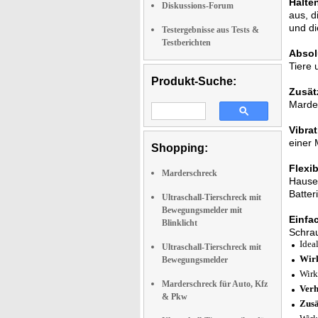
Halten
Diskussions-Forum
aus, d
und di
Testergebnisse aus Tests &
Testberichten
Absol
Tiere 
Produkt-Suche:
Zusät
Marde
Vibra
einer 
Shopping:
Flexi
Marderschreck
Hause 
Batter
Ultraschall-Tierschreck mit
Bewegungsmelder mit
Einfa
Blinklicht
Schra
Idea
Ultraschall-Tierschreck mit
Wir
Bewegungsmelder
Wirk
Marderschreck für Auto, Kfz
Verh
& Pkw
Zusä