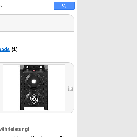
:
oads
(1)
währleistung!