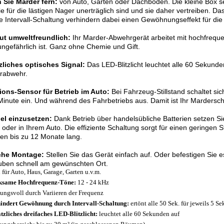
 Sie Marder fern:
von Auto, Garten oder Dachboden. Die kleine Box 
ie für die lästigen Nager unerträglich sind und sie daher vertreiben. D
e Intervall-Schaltung verhindern dabei einen Gewöhnungseffekt für die
ut umweltfreundlich:
Ihr Marder-Abwehrgerät arbeitet mit hochfrequ
ungefährlich ist. Ganz ohne Chemie und Gift.
zliches optisches Signal:
Das LED-Blitzlicht leuchtet alle 60 Sekunde
rabwehr.
tions-Sensor für Betrieb im Auto:
Bei Fahrzeug-Stillstand schaltet si
Minute ein. Und während des Fahrbetriebs aus. Damit ist Ihr Mardersch
bel einzusetzen:
Dank Betrieb über handelsübliche Batterien setzen Si
oder in Ihrem Auto. Die effiziente Schaltung sorgt für einen geringen 
ien bis zu 12 Monate lang.
che Montage:
Stellen Sie das Gerät einfach auf. Oder befestigen Sie e
uben schnell am gewünschten Ort.
l für Auto, Haus, Garage, Garten u.v.m.
ksame Hochfrequenz-Töne:
12 - 24 kHz
ungsvoll durch Variieren der Frequenz
indert Gewöhnung durch Intervall-Schaltung:
ertönt alle 50 Sek. für jeweils 5 Se
tzliches dreifaches LED-Blitzlicht:
leuchtet alle 60 Sekunden auf