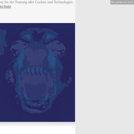
men Sie der Nutzung aller Cookies und Technologien
Hy-phen-a-tion
schutz