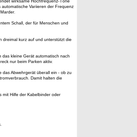
sendet wirksame Hochfrequenz-Töne
as automatische Variieren der Frequenz
 Marder.
entem Schall, der für Menschen und
n dreimal kurz auf und unterstützt die
ch das kleine Gerät automatisch nach
reck nur beim Parken aktiv.
e das Abwehrgerät überall ein - ob zu
Stromverbrauch. Damit halten die
s mit Hilfe der Kabelbinder oder
k.