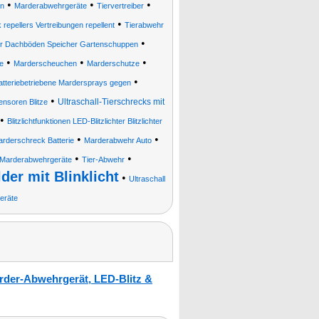
•
•
•
n
Marderabwehrgeräte
Tiervertreiber
•
repellers Vertreibungen repellent
Tierabwehr
•
r Dachböden Speicher Gartenschuppen
•
•
•
e
Marderscheuchen
Marderschutze
•
teriebetriebene Mardersprays gegen
•
Ultraschall-Tierschrecks mit
ensoren Blitze
•
Blitzlichtfunktionen LED-Blitzlichter Blitzlichter
•
•
rderschreck Batterie
Marderabwehr Auto
•
•
l-Marderabwehrgeräte
Tier-Abwehr
er mit Blinklicht
•
Ultraschall
geräte
rder-Abwehrgerät, LED-Blitz &