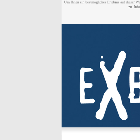
Um Ihnen ein bestmögliches Erlebnis auf dieser We
zu. Inf