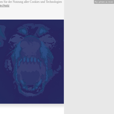
men Sie der Nutzung aller Cookies und Technologien
Hy-phen-a-tion
schutz