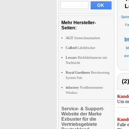
L
Spin
Mehr Hersteller-
Fa
Seiten:
AGT
Atemschutzmasken
I
Callstel
Labeldrucker
M
dri
Lescars
Rückfahrkameras mit
Nachtsicht
Royal Gardineer
Bewässerung
System Sets
(2
infactory
Poolthermometer
Wireless
Kunde
Um mög
Service- & Support-
Website der Marke
Exbuster für die
Kunde
Vertriebsgebiete
Falle 