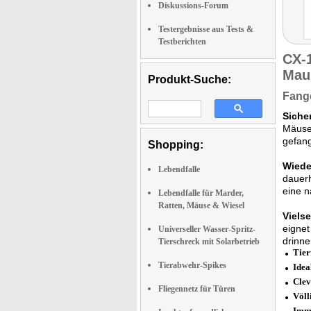
Diskussions-Forum
Testergebnisse aus Tests &
Testberichten
CX-
Mau
Produkt-Suche:
Fange
Siche
Mäusen
gefang
Shopping:
Wiede
Lebendfalle
dauerh
eine n
Lebendfalle für Marder,
Ratten, Mäuse & Wiesel
Viels
eignet
Universeller Wasser-Spritz-
drinne
Tierschreck mit Solarbetrieb
Tier
Tierabwehr-Spikes
Idea
Clev
Fliegennetz für Türen
Völl
Imm