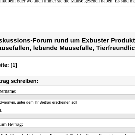
kübeln oder wo auch immer sie die Mäuse gesehen haben. Es sind me
skussions-Forum rund um Exbuster Produkt
usefallen, lebende Mausefalle, Tierfreundli
ite: [1]
trag schreiben:
zername:
Synonym, unter dem Ihr Beitrag erscheinen soll
l:
um Beitrag: