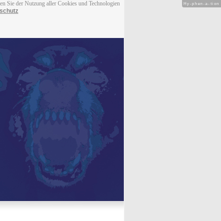
men Sie der Nutzung aller Cookies und Technologien
Hy-phen-a-tion
schutz