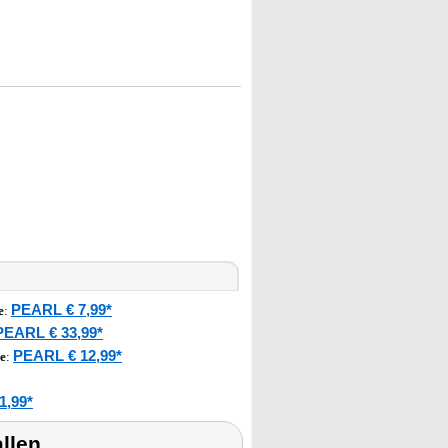
PEARL € 7,99*
e
:
PEARL € 33,99*
PEARL € 12,99*
e
:
1,99*
llen,