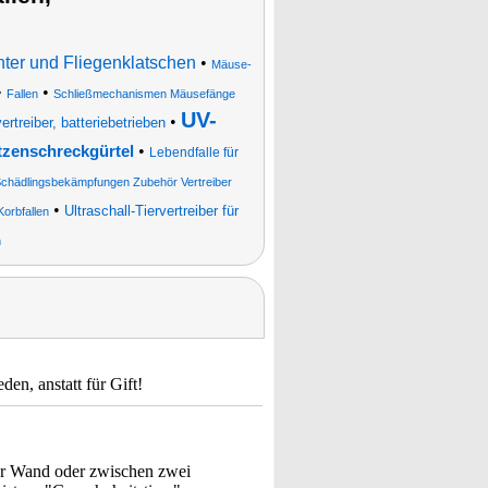
hter und Fliegenklatschen
•
Mäuse-
•
•
Fallen
Schließmechanismen Mäusefänge
UV-
•
rtreiber, batteriebetrieben
•
zenschreckgürtel
Lebendfalle für
Schädlingsbekämpfungen Zubehör Vertreiber
•
Ultraschall-Tiervertreiber für
Korbfallen
n
en, anstatt für Gift!
ner Wand oder zwischen zwei