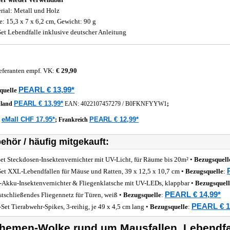
rial: Metall und Holz
: 15,3 x 7 x 6,2 cm, Gewicht: 90 g
Set Lebendfalle inklusive deutscher Anleitung
eferanten empf. VK:
€ 29,90
PEARL € 13,99*
quelle
PEARL € 13,99*
hland
EAN:
4022107457279
/
B0FKNFYYW1
;
eMall CHF 17.95*
PEARL € 12,99*
z
;
Frankreich
ehör / häufig mitgekauft:
Set Steckdosen-Insektenvernichter mit UV-Licht, für Räume bis 20m² •
Bezugsquell
Set XXL-Lebendfallen für Mäuse und Ratten, 39 x 12,5 x 10,7 cm •
Bezugsquelle
:
-Akku-Insektenvernichter & Fliegenklatsche mit UV-LEDs, klappbar •
Bezugsquell
PEARL € 14,99*
stschließendes Fliegennetz für Türen, weiß •
Bezugsquelle
:
PEARL € 1
-Set Tierabwehr-Spikes, 3-reihig, je 49 x 4,5 cm lang •
Bezugsquelle
:
hemen-Wolke rund um Mausfallen, Lebendfa