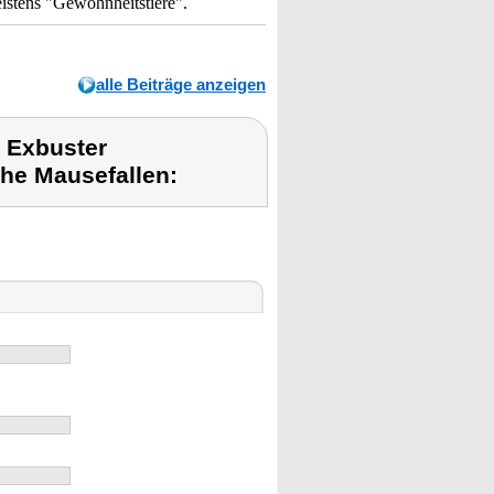
istens "Gewohnheitstiere".
alle Beiträge anzeigen
 Exbuster
che Mausefallen: