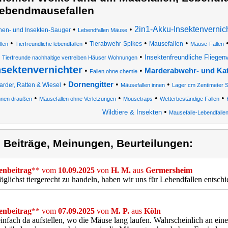
ebendmausefallen
•
•
2in1-Akku-Insektenvernic
nen- und Insekten-Sauger
Lebendfallen Mäuse
•
•
•
•
Tierabwehr-Spikes
Mausefallen
llen
Tierfreundliche lebendfallen
Mause-Fallen
•
Insektenfreundliche Fliegenve
Tierfreunde nachhaltige vertreiben Häuser Wohnungen
nsektenvernichter
•
•
Marderabwehr- und Kat
Fallen ohne chemie
•
•
•
Dornengitter
arder, Ratten & Wiesel
Mäusefallen innen
Lager cm Zentimeter 
•
•
•
•
nnen draußen
Mäusefallen ohne Verletzungen
Mousetraps
Wetterbeständige Fallen
•
Wildtiere & Insekten
Mausefalle-Lebendfalle
) Beiträge, Meinungen, Beurteilungen:
nbeitrag
** vom
10.09.2025
von
H. M.
aus
Germersheim
lichst tiergerecht zu handeln, haben wir uns für Lebendfallen entschied
nbeitrag
** vom
07.09.2025
von
M. P.
aus
Köln
einfach da aufstellen, wo die Mäuse lang laufen. Wahrscheinlich an ei