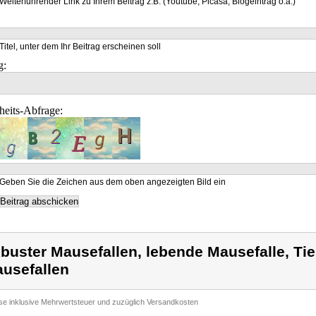
Weiterführender Link zu Ihrem Beitrag z.B. (Youtube, Picasa, Blogeintrag o.a.)
Titel, unter dem Ihr Beitrag erscheinen soll
g:
heits-Abfrage:
Geben Sie die Zeichen aus dem oben angezeigten Bild ein
buster Mausefallen, lebende Mausefalle, Tie
usefallen
ise inklusive Mehrwertsteuer und zuzüglich Versandkosten