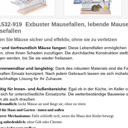
1532-919
Exbuster Mausefallen, lebende Mausef
sefallen
n Sie Mäuse sicher und effektiv, ohne sie zu verletzen
r und tierfreundlich Mäuse fangen:
Diese Lebendfallen ermöglichen 
, ohne ihnen Schaden zuzufügen. Die durchdachte Konstruktion stellt si
en werden, bis Sie sie wieder freilassen.
rverwendbar und langlebig:
Dank des robusten Materials sind die Fa
aften Einsatz konzipiert. Nach jedem Gebrauch lassen sie sich mühel
achhaltige Lösung für Ihr Zuhause.
eitig für Innen- und Außenbereiche:
Egal ob in der Küche, im Keller 
 sich für unterschiedliche Einsatzorte. Die wetterbeständige Bauweise 
n als auch draußen.
freundlich:
lockt Mäuse an und fängt sie, ohne zu töten
l für Haus und Garten - innen und außen
erer Mechanismus:
Falle schließt sich, wenn die Maus den Köder bewegt
ig unbedenklich:
ohne Gift oder Chemie
er wieder verwendbar