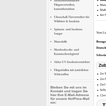
Insektenfreundlicher
Fliegenvertreiber,
Mate
batteriebetrieben
Maße
4er-
Ultraschall-Tiervertreiber für
Wildtiere & Insekten
Spinnen- und Insekten-
Vom Li
Sauger
Bezugs
Mausefalle
Deutsc
Marderabwehr- und
Katzenschreckgürtel
Schwei
Akku-UV-Insektenvernichter
Zub
Fliegenfallen mit natürlichen
2er 
Wirkstoffen
2er-
2in1
Bleiben Sie mit uns im
Selb
Kontakt und tragen Sie
hier Ihre E-Mail-Adresse
12er
für unsere HotPrice-Mail
ein:
T