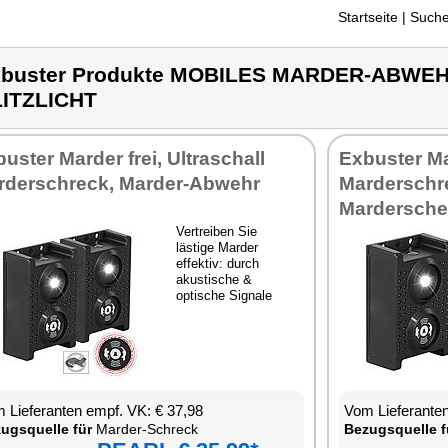
Startseite
| Suche
buster Produkte MOBILES MARDER-ABWE
ITZLICHT
uster Marder frei, Ultraschall
Exbuster M
rderschreck, Marder-Abwehr
Marderschre
Mardersch
Vertreiben Sie
lästige Marder
effektiv: durch
akustische &
optische Signale
 Lieferanten empf. VK: € 37,98
Vom Lieferanten
ugsquelle für
Marder-Schreck
Bezugsquelle f