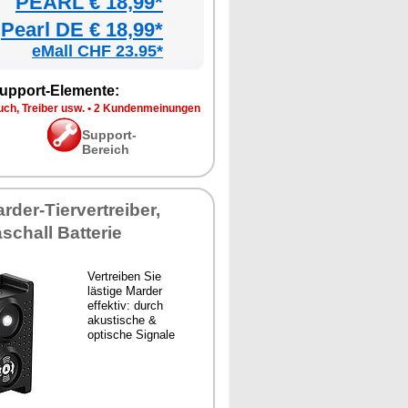
PEARL € 18,99*
Pearl DE € 18,99*
eMall CHF 23.95*
upport-Elemente:
ch, Treiber usw.
•
2 Kundenmeinungen
Support-
Bereich
rder-Tiervertreiber,
schall Batterie
Vertreiben Sie
lästige Marder
effektiv: durch
akustische &
optische Signale