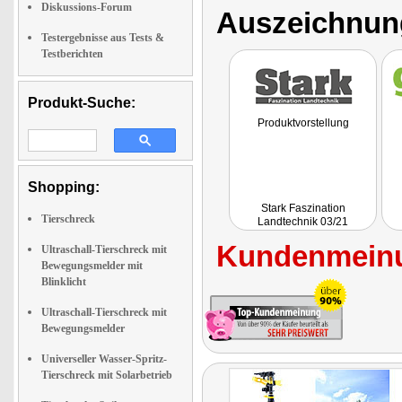
Diskussions-Forum
Auszeichnun
Testergebnisse aus Tests &
Testberichten
Produkt-Suche:
Produktvorstellung
Shopping:
Stark Faszination
Tierschreck
Landtechnik 03/21
Kundenmeinu
Ultraschall-Tierschreck mit
Bewegungsmelder mit
Blinklicht
Ultraschall-Tierschreck mit
Bewegungsmelder
Universeller Wasser-Spritz-
Tierschreck mit Solarbetrieb