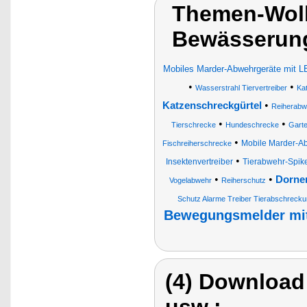
Themen-Wolk
Bewässerung
Mobiles Marder-Abwehrgeräte mit LE
•
•
Wasserstrahl Tiervertreiber
Ka
•
Katzenschreckgürtel
Reiherabw
•
•
Tierschrecke
Hundeschrecke
Gart
•
Mobile Marder-A
Fischreiherschrecke
•
Insektenvertreiber
Tierabwehr-Spik
•
•
Dornen
Vogelabwehr
Reiherschutz
Schutz Alarme Treiber Tierabschreck
Bewegungsmelder mit 
(4) Download