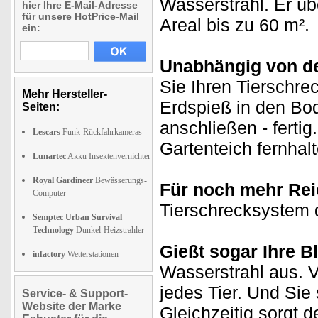
Wasserstrahl. Er ü
hier Ihre E-Mail-Adresse
für unsere HotPrice-Mail
Areal bis zu 60 m².
ein:
Unabhängig von de
Sie Ihren Tierschr
Mehr Hersteller-
Erdspieß in den Bo
Seiten:
anschließen - fertig
Lescars
Funk-Rückfahrkameras
Gartenteich fernhalt
Lunartec
Akku Insektenvernichter
Royal Gardineer
Bewässerungs-
Für noch mehr Rei
Computer
Tierschrecksystem d
Semptec Urban Survival
Technology
Dunkel-Heizstrahler
Gießt sogar Ihre B
infactory
Wetterstationen
Wasserstrahl aus. V
jedes Tier. Und Sie
Service- & Support-
Website der Marke
Gleichzeitig sorgt 