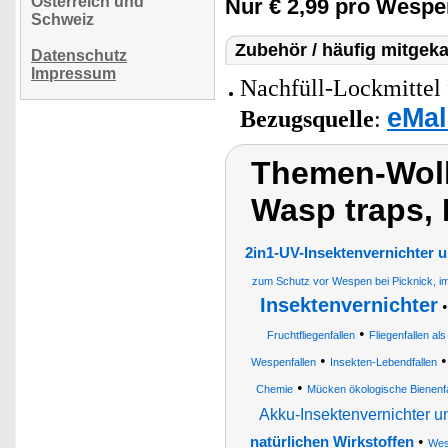
Österreich und
Nur € 2,99 pro Wespen
Schweiz
Zubehör / häufig mitgeka
Datenschutz
Impressum
Nachfüll-Lockmittel 
eMal
Bezugsquelle
:
Themen-Wolk
Wasp traps, 
2in1-UV-Insektenvernichter
zum Schutz vor Wespen bei Picknick, i
Insektenvernichter
•
Fruchtfliegenfallen
Fliegenfallen al
•
Wespenfallen
Insekten-Lebendfallen
•
Chemie
Mücken ökologische Bienenf
Akku-Insektenvernichter u
•
natürlichen Wirkstoffen
Wes