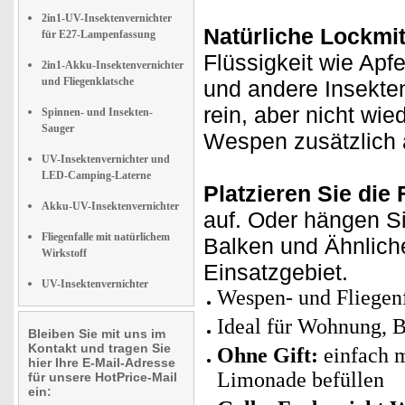
2in1-UV-Insektenvernichter
Natürliche Lockmit
für E27-Lampenfassung
Flüssigkeit wie Apf
2in1-Akku-Insektenvernichter
und Fliegenklatsche
und andere Insekte
rein, aber nicht wie
Spinnen- und Insekten-
Sauger
Wespen zusätzlich 
UV-Insektenvernichter und
LED-Camping-Laterne
Platzieren Sie die 
Akku-UV-Insektenvernichter
auf. Oder hängen Si
Fliegenfalle mit natürlichem
Balken und Ähnliche
Wirkstoff
Einsatzgebiet.
UV-Insektenvernichter
Wespen- und Fliegenf
Ideal für Wohnung, B
Bleiben Sie mit uns im
Kontakt und tragen Sie
Ohne Gift:
einfach m
hier Ihre E-Mail-Adresse
Limonade befüllen
für unsere HotPrice-Mail
ein: