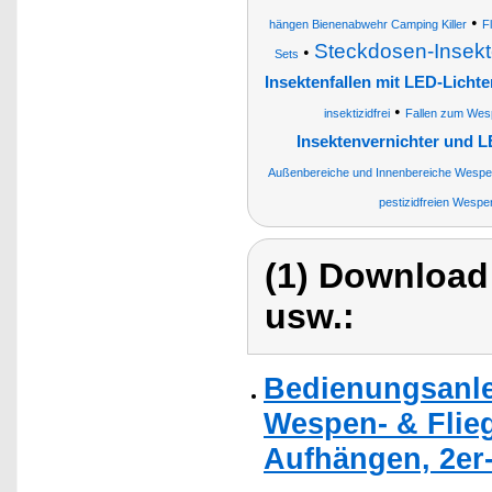
•
hängen Bienenabwehr Camping Killer
F
Steckdosen-Insekte
•
Sets
Insektenfallen mit LED-Lichte
•
insektizidfrei
Fallen zum Wes
Insektenvernichter und 
Außenbereiche und Innenbereiche Wespe
pestizidfreien Wesp
(1) Download
usw.:
Bedienungsanlei
Wespen- & Flieg
Aufhängen, 2er-