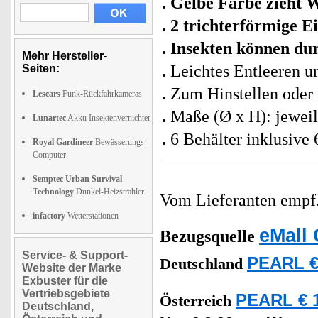
Gelbe Farbe zieht W
2 trichterförmige E
Insekten können du
Mehr Hersteller-
Leichtes Entleeren u
Seiten:
Zum Hinstellen oder
Lescars
Funk-Rückfahrkameras
Maße (Ø x H): jeweil
Lunartec
Akku Insektenvernichter
6 Behälter inklusive
Royal Gardineer
Bewässerungs-
Computer
Semptec Urban Survival
Technology
Dunkel-Heizstrahler
Vom Lieferanten emp
infactory
Wetterstationen
eMall 
Bezugsquelle
Service- & Support-
PEARL €
Deutschland
Website der Marke
Exbuster für die
Vertriebsgebiete
PEARL € 1
Österreich
Deutschland,