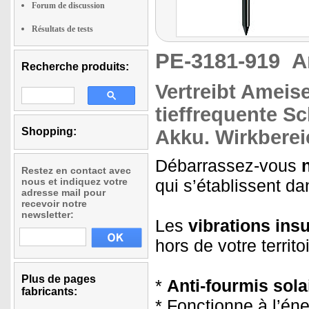
Forum de discussion
Résultats de tests
PE-3181-919
A
Recherche produits:
Vertreibt Ameis
tieffrequente S
Shopping:
Akku
. Wirkbere
Débarrassez-vous
Restez en contact avec
nous et indiquez votre
qui s’établissent da
adresse mail pour
recevoir notre
newsletter:
Les
vibrations ins
hors de votre territoi
Plus de pages
*
Anti-fourmis sola
fabricants:
* Fonctionne à l’éne