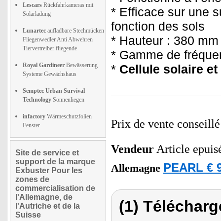
Lescars
Rückfahrkameras mit
* Efficace sur une 
Solarladung
fonction des sols
Lunartec
aufladbare Stechmücken
* Hauteur : 380 mm
Fliegenwedler Anti Abwehren
Tiervertreiber fliegende
* Gamme de fréquen
Royal Gardineer
Bewässerung
*
Cellule solaire e
Systeme Gewächshaus
Semptec Urban Survival
Technology
Sonnenliegen
infactory
Wärmeschutzfolien
Prix de vente conseill
Fenster
Vendeur
Article epuis
Site de service et
support de la marque
PEARL € 9
Allemagne
Exbuster Pour les
zones de
commercialisation de
l'Allemagne, de
(1) Télécharg
l'Autriche et de la
Suisse