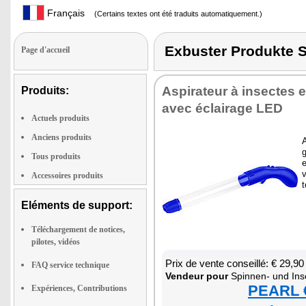
Français
(Certains textes ont été traduits automatiquement.)
Exbuster Produkte
Page d'accueil
Aspi­ra­teur à insectes 
Produits:
avec éclai­rage LED
Actuels produits
Anciens produits
A
Tous produits
e
v
Accessoires produits
t
Eléments de support:
Téléchargement de notices,
pilotes, vidéos
Prix de vente conseillé: € 29,90
FAQ service technique
Ven­deur pour
Spin­nen- und Ins
PEARL €
Expériences, Contributions