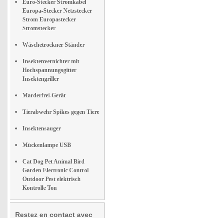
Euro-Stecker Stromkabel
Europa-Stecker Netzstecker
Strom Europastecker
Stromstecker
Wäschetrockner Ständer
Insektenvernichter mit
Hochspannungsgitter
Insektengriller
Marderfrei-Gerät
Tierabwehr Spikes gegen Tiere
Insektensauger
Mückenlampe USB
Cat Dog Pet Animal Bird
Garden Electronic Control
Outdoor Pest elektrisch
Kontrolle Ton
Restez en contact avec