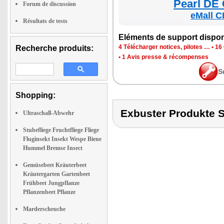
Pearl DE 
Forum de discussion
eMall C
Résultats de tests
Elé­ments de sup­port dis­po­
4 Télé­char­ger notices, pilotes …
•
16 
Recherche produits:
•
1 Avis presse & récom­penses
S
Shopping:
Exbuster Produkte
Ultraschall-Abwehr
Stubefliege Fruchtfliege Fliege
Fluginsekt Insekt Wespe Biene
Hummel Bremse Insect
Gemüsebeet Kräuterbeet
Kräutergarten Gartenbeet
Frühbeet Jungpflanze
Pflanzenbeet Pflanze
Marderscheuche