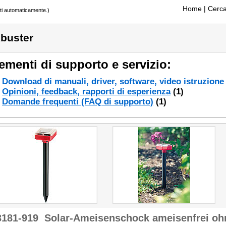
Home
| Cerca
tti automaticamente.)
buster
ementi di supporto e servizio:
Download di manuali, driver, software, video istruzione
Opinioni, feedback, rapporti di esperienza
(1)
Domande frequenti (FAQ di supporto)
(1)
3181-919
Solar-Ameisenschock ameisenfrei oh