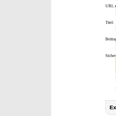
URL z
Titel:
Beitra
Sicher
Ex