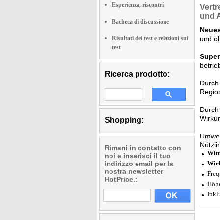
Esperienza, riscontri
Vertr
und 
Bacheca di discussione
Neues
Risultati dei test e relazioni sui
und oh
test
Super
betrie
Ricerca prodotto:
Durch 
Regio
Durch 
Wirku
Shopping:
Umwel
Nützli
Rimani in contatto con
Witt
noi e inserisci il tuo
indirizzo email per la
Wirk
nostra newsletter
Freq
HotPrice.:
Höhe
Inkl