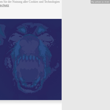
men Sie der Nutzung aller Cookies und Technologien
Hy-phen-a-tion
schutz