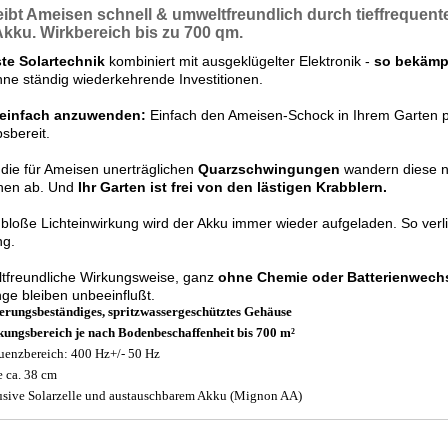
eibt Ameisen
schnell &
umweltfreundlich
durch tieffrequen
Akku
. Wirkbereich bis zu 700 qm.
te Solartechnik
kombiniert mit ausgeklügelter Elektronik -
so bekämpf
ne ständig wiederkehrende Investitionen.
einfach anzuwenden:
Einfach den Ameisen-Schock in Ihrem Garten pl
bsbereit.
die für Ameisen unerträglichen
Quarzschwingungen
wandern diese n
nen ab. Und
Ihr Garten ist frei von den lästigen Krabblern.
bloße Lichteinwirkung wird der Akku immer wieder aufgeladen. So verli
ng.
tfreundliche Wirkungsweise, ganz
ohne Chemie oder Batterienwechs
nge bleiben unbeeinflußt.
erungsbeständiges, spritzwassergeschütztes Gehäuse
ungsbereich je nach Bodenbeschaffenheit bis 700 m²
uenzbereich: 400 Hz+/- 50 Hz
 ca. 38 cm
usive Solarzelle und austauschbarem Akku (Mignon AA)