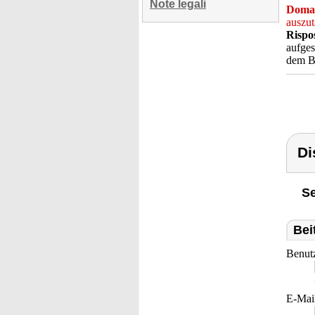
Note legali
Doma
auszu
Rispo
aufges
dem Ba
Di
Se
Bei
Benut
E-Mai