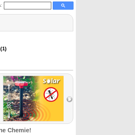
:
(1)
ne Chemie!