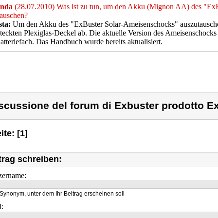
nda
(28.07.2010) Was ist zu tun, um den Akku (Mignon AA) des "Ex
tauschen?
sta:
Um den Akku des "ExBuster Solar-Ameisenschocks" auszutauschen
teckten Plexiglas-Deckel ab. Die aktuelle Version des Ameisenschocks
tteriefach. Das Handbuch wurde bereits aktualisiert.
scussione del forum di Exbuster prodotto E
ite: [1]
trag schreiben:
zername:
Synonym, unter dem Ihr Beitrag erscheinen soll
l: