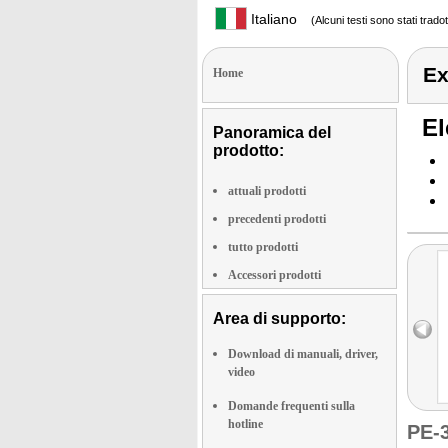
Italiano
(Alcuni testi sono stati trado
Ex
Home
El
Panoramica del
prodotto:
attuali prodotti
precedenti prodotti
tutto prodotti
Accessori prodotti
Area di supporto:
Download di manuali, driver,
video
Domande frequenti sulla
hotline
PE-