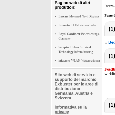
Pagine web di altri
Prezzo 
produttori:
Fonte 
Lescars
Motorrad Navi-Displays
Lunartec
LED-Laternen Solar
(1
Royal Gardineer
Bewässerungs-
Computer
Bed
Semptec Urban Survival
Technology
Infrarotheizung
(1
infactory
WLAN-Wetterstationen
Feedba
wirkli
Sito web di servizio e
supporto del marchio
Exbuster per le aree di
distribuzione
Germania, Austria e
Svizzera
(1
Informativa sulla
privacy