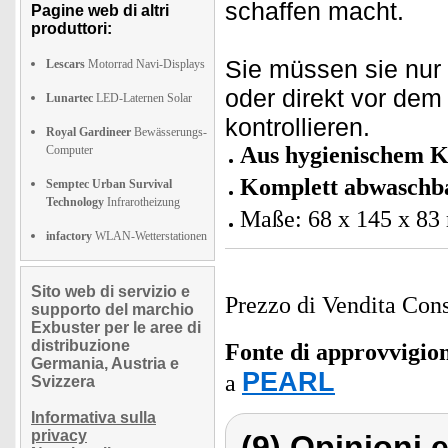
schaffen macht.
Pagine web di altri
produttori:
Sie müssen sie nur
Lescars
Motorrad Navi-Displays
oder direkt vor de
Lunartec
LED-Laternen Solar
kontrollieren.
Royal Gardineer
Bewässerungs-
Aus hygienischem Ku
Computer
Komplett abwaschb
Semptec Urban Survival
Technology
Infrarotheizung
Maße: 68 x 145 x 83 
infactory
WLAN-Wetterstationen
Sito web di servizio e
Prezzo di Vendita Cons
supporto del marchio
Exbuster per le aree di
distribuzione
Fonte di approvvigi
Germania, Austria e
PEARL
a
Svizzera
Informativa sulla
privacy
(9) Opinioni e