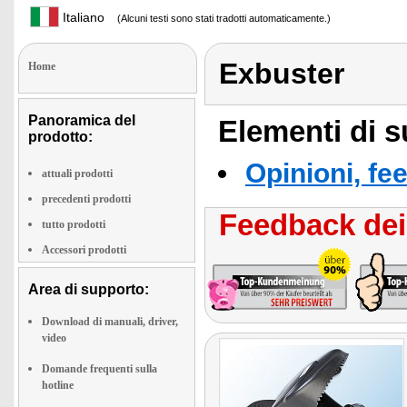
Italiano
(Alcuni testi sono stati tradotti automaticamente.)
Exbuster
Home
Panoramica del
Elementi di s
prodotto:
Opinioni, fe
attuali prodotti
precedenti prodotti
Feedback dei 
tutto prodotti
Accessori prodotti
Area di supporto:
Download di manuali, driver,
video
Domande frequenti sulla
hotline