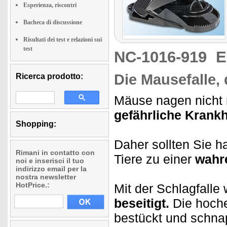
Esperienza, riscontri
Bacheca di discussione
Risultati dei test e relazioni sui
test
NC-1016-919
E
Die Mausefalle,
Ricerca prodotto:
Mäuse nagen nicht n
gefährliche Krankh
Shopping:
Daher sollten Sie h
Rimani in contatto con
Tiere zu einer
wahr
noi e inserisci il tuo
indirizzo email per la
nostra newsletter
HotPrice.:
Mit der Schlagfalle
beseitigt.
Die hoche
bestückt und schnap