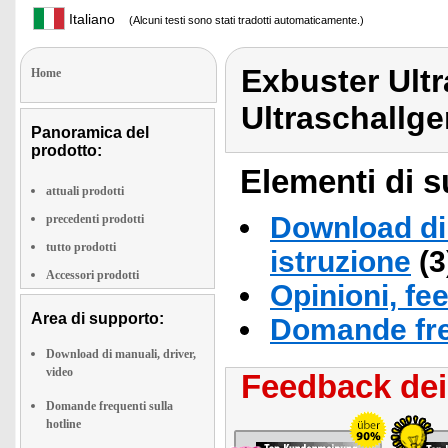
Italiano
(Alcuni testi sono stati tradotti automaticamente.)
Exbuster Ult
Home
Ultraschallg
Panoramica del
prodotto:
Elementi di s
attuali prodotti
Download di 
precedenti prodotti
tutto prodotti
istruzione
(3
Accessori prodotti
Opinioni, fe
Area di supporto:
Domande fre
Download di manuali, driver,
video
Feedback dei 
Domande frequenti sulla
hotline