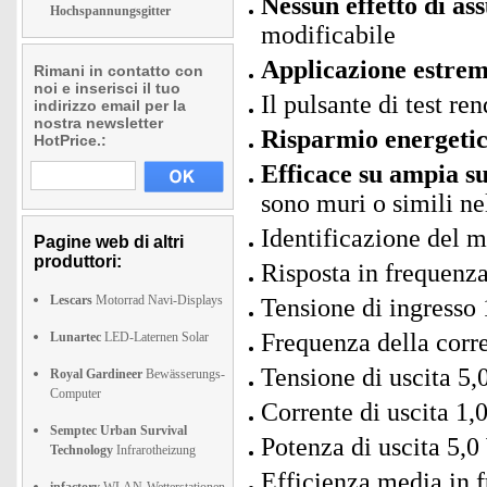
Nessun effetto di ass
Hochspannungsgitter
modificabile
Applicazione estre
Rimani in contatto con
noi e inserisci il tuo
Il pulsante di test re
indirizzo email per la
nostra newsletter
Risparmio energetic
HotPrice.:
Efficace su ampia s
sono muri o simili ne
Identificazione de
Pagine web di altri
produttori:
Risposta in frequenza
Lescars
Motorrad Navi-Displays
Tensione di ingresso
Frequenza della corre
Lunartec
LED-Laternen Solar
Tensione di uscita 5
Royal Gardineer
Bewässerungs-
Computer
Corrente di uscita 1,
Semptec Urban Survival
Potenza di uscita 5,
Technology
Infrarotheizung
Efficienza media in 