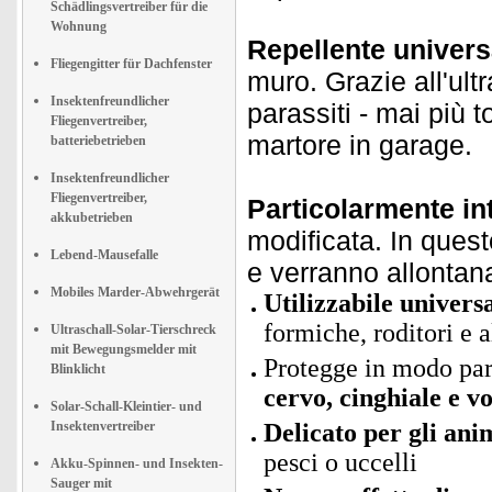
Schädlingsvertreiber für die
Wohnung
Repellente univers
Fliegengitter für Dachfenster
muro. Grazie all'ult
Insektenfreundlicher
parassiti - mai più 
Fliegenvertreiber,
martore in garage.
batteriebetrieben
Insektenfreundlicher
Fliegenvertreiber,
Particolarmente int
akkubetrieben
modificata. In quest
Lebend-Mausefalle
e verranno allontan
Mobiles Marder-Abwehrgerät
Utilizzabile univer
formiche, roditori e a
Ultraschall-Solar-Tierschreck
mit Bewegungsmelder mit
Protegge in modo part
Blinklicht
cervo, cinghiale e v
Solar-Schall-Kleintier- und
Insektenvertreiber
Delicato per gli ani
pesci o uccelli
Akku-Spinnen- und Insekten-
Sauger mit