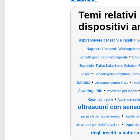
Temi relativi 
dispositivi a
•
aspirapolvere per ragni e insetti
S
Nagetiere Ultrasonic Wirkungsber
•
Schädlingsschreck Wandgeräte
Ultr
Ungeziefer Fallen Kakerlaken Schaben B
•
vespe
Schädlingsbekämpfung Gerät
•
•
batteria
ultrasuoni contro i ratti
repel
•
Abwehrgeräte
repellente per insetti
•
Ratten Schrecke
Außenbereiche
ultrasuoni con sens
•
parassiti per appartamenti
repellente
•
ultrasuoni per disinfestazione
dispositiv
degli insetti, a batteria