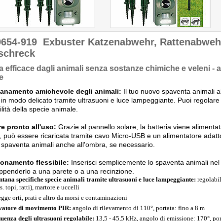
9654-919
Exbuster Katzenabwehr, Rattenabwehr,
schreck
a efficace dagli animali senza sostanze chimiche e veleni - 
e
tanamento amichevole degli animali:
Il tuo nuovo spaventa animali all
i in modo delicato tramite ultrasuoni e luce lampeggiante. Puoi regolar
ilità della specie animale.
e pronto all'uso:
Grazie al pannello solare, la batteria viene alimenta
e, può essere ricaricata tramite cavo Micro-USB e un alimentatore adatto.
spaventa animali anche all'ombra, se necessario.
ionamento flessibile:
Inserisci semplicemente lo spaventa animali nel te
ppenderlo a una parete o a una recinzione.
ntana specifiche specie animali tramite ultrasuoni e luce lampeggiante:
regolabile
s. topi, ratti), martore e uccelli
egge orti, prati e altro da morsi e contaminazioni
vatore di movimento PIR:
angolo di rilevamento di 110°, portata: fino a 8 m
uenza degli ultrasuoni regolabile:
13,5 - 45,5 kHz, angolo di emissione: 170°, por