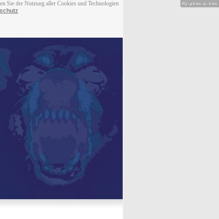
men Sie der Nutzung aller Cookies und Technologien
Hy-phen-a-tion
schutz