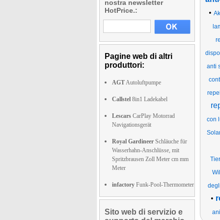
nostra newsletter
HotPrice.:
•
Ak
la
r
dispo
Pagine web di altri
produttori:
anti 
cont
AGT
Autoluftpumpe
repel
Callstel
8in1 Ladekabel
re
Lescars
CarPlay Motorrad
con 
Navigationsgerät
Sola
Royal Gardineer
Schläuche für
Wasserhahn-Anschlüsse, mit
Spritzbrausen Zoll Meter cm mm
Tie
Meter
Wi
infactory
Funk-Pool-Thermometer
degl
•
r
Sito web di servizio e
ani