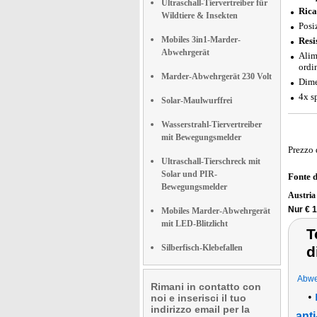
Ultraschall-Tiervertreiber für
Rica
Wildtiere & Insekten
Posi
Mobiles 3in1-Marder-
Resi
Abwehrgerät
Alim
ordin
Marder-Abwehrgerät 230 Volt
Dime
4x s
Solar-Maulwurffrei
Wasserstrahl-Tiervertreiber
mit Bewegungsmelder
Prezzo 
Ultraschall-Tierschreck mit
Solar und PIR-
Fonte 
Bewegungsmelder
Austri
Nur € 1
Mobiles Marder-Abwehrgerät
mit LED-Blitzlicht
T
Silberfisch-Klebefallen
d
Abwe
Rimani in contatto con
•
noi e inserisci il tuo
indirizzo email per la
anti