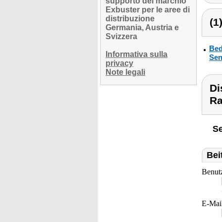
supporto del marchio
Exbuster per le aree di
distribuzione
(1
Germania, Austria e
Svizzera
Bed
Informativa sulla
Sen
privacy
Note legali
Di
Ra
Se
Bei
Benut
E-Mai