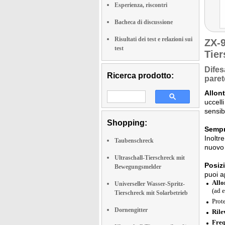
Esperienza, riscontri
Bacheca di discussione
Risultati dei test e relazioni sui
ZX-
test
Tier
Difes
Ricerca prodotto:
paret
Allon
uccell
sensib
Shopping:
Sempr
Inoltr
Taubenschreck
nuovo 
Ultraschall-Tierschreck mit
Posiz
Bewegungsmelder
puoi a
Allo
Universeller Wasser-Spritz-
(ad e
Tierschreck mit Solarbetrieb
Prot
Dornengitter
Rile
Freq