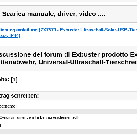
) Scarica manuale, driver, video ...:
ienungsanleitung (ZX7579 - Exbuster Ultraschall-Solar-USB-Tiers
sor, IP44)
scussione del forum di Exbuster prodotto E
ttenabwehr, Universal-Ultraschall-Tierschre
ite: [1]
trag schreiben:
zername:
Synonym, unter dem Ihr Beitrag erscheinen soll
l: