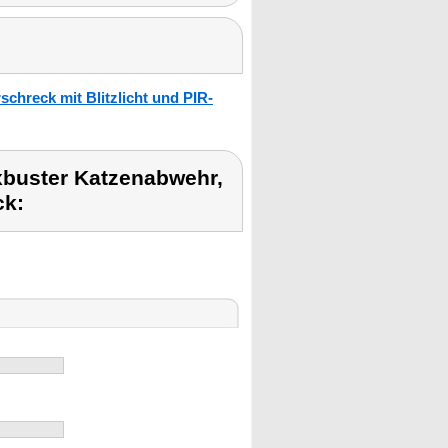
chreck mit Blitzlicht und PIR-
xbuster Katzenabwehr,
ck: