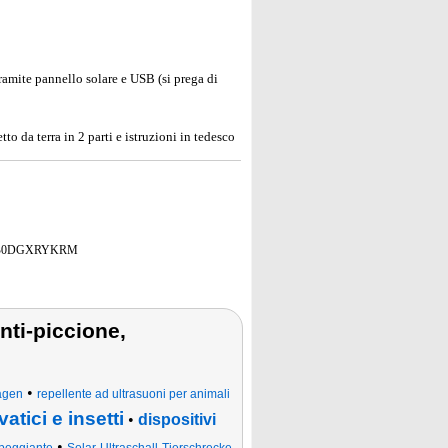
ramite pannello solare e USB (si prega di
o da terra in 2 parti e istruzioni in tedesco
B0DGXRYKRM
anti-piccione,
•
agen
repellente ad ultrasuoni per animali
atici e insetti
•
dispositivi
•