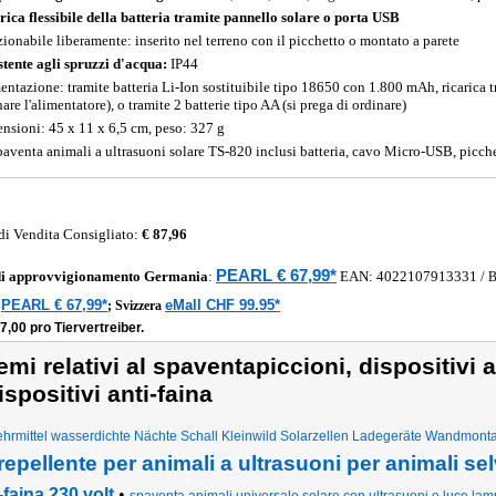
rica flessibile della batteria tramite pannello solare o porta USB
zionabile liberamente: inserito nel terreno con il picchetto o montato a parete
stente agli spruzzi d'acqua:
IP44
entazione: tramite batteria Li-Ion sostituibile tipo 18650 con 1.800 mAh, ricarica t
are l'alimentatore), o tramite 2 batterie tipo AA (si prega di ordinare)
nsioni: 45 x 11 x 6,5 cm, peso: 327 g
paventa animali a ultrasuoni solare TS-820 inclusi batteria, cavo Micro-USB, picchett
di Vendita Consigliato:
€ 87,96
PEARL € 67,99*
di approvvigionamento
Germania
:
EAN:
4022107913331
/
PEARL € 67,99*
eMall CHF 99.95*
a
;
Svizzera
7,00 pro Tiervertreiber.
emi relativi al spaventapiccioni, dispositivi 
ispositivi anti-faina
hrmittel wasserdichte Nächte Schall Kleinwild Solarzellen Ladegeräte Wandmont
repellente per animali a ultrasuoni per animali selv
-faina 230 volt
•