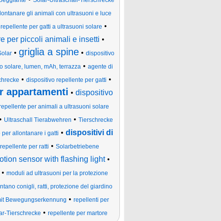
mpeggiante
Solar-Ultraschall-Tierschrecke
lontanare gli animali con ultrasuoni e luce
•
 repellente per gatti a ultrasuoni solare
e per piccoli animali e insetti
•
griglia a spine
•
•
Solar
dispositivo
•
lo solare, lumen, mAh, terrazza
agente di
•
•
chrecke
dispositivo repellente per gatti
er appartamenti
•
dispositivo
repellente per animali a ultrasuoni solare
•
•
Ultraschall Tierabwehren
Tierschrecke
•
dispositivi di
 per allontanare i gatti
•
repellente per ratti
Solarbetriebene
otion sensor with flashing light
•
•
moduli ad ultrasuoni per la protezione
tano conigli, ratti, protezione del giardino
•
mit Bewegungserkennung
repellenti per
•
lar-Tierschrecke
repellente per martore