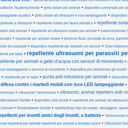
spaventa animali universale solare con ultrasuoni e luce la
•
•
ustische Taubenschrecke
grillo solare per animali
dispositivo universale per al
•
•
mpeggiante acustica
grillo solare ad ultrasuoni e luce lampeggiante
dispositivo
•
•
repellente solar
epellente a ultrasuoni
repellente solare per fauna selvatica
•
•
sitivo anti-animali
repellente ad ultrasuoni solare per animali
Katzenschrecke 
•
•
selvatici
repellente per animali solare
funzione flash, picchetto da terra, pannel
•
•
rollo dei parassiti
dispositivo repellente per animali con sensori
Solar-Katzens
repellente ultrasuoni per parassiti p
•
lente per talpe
pellente per animali a getto d'acqua con sensori di movimento
•
•
luce lampeggiante e sensore di movimento
dispositivo per allontanare gli uccelli
•
•
punta anti-intrusione per animali
•
r
repellente per le talpe
dispositivo
difesa contro i martedì mobili con luce LED lampeggiante
•
•
•
ultrasonic animal repellers with m
rschrecke
Ultraschall-Tierschrecke
•
•
ldtierabwehr Geräte
dispositivo anti-uccelli
repellente per animali ad ultrasuoni
•
•
i animali
Hundeabwehr Geräte
repellenti per topi da campo, selvaggina, spaven
epellenti per insetti amici degli insetti, a batteria
•
Tierschrecke 
•
mali repellenti per animali repellenti per animali a energia solare
Ultraschall-So