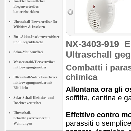
Insektenfreundlicher
Fliegenvertreiber,
batteriebetrieben
Ultraschall-Tiervertreiber für
Wildtiere & Insekten
2in1-Akku-Insektenvernichter
NX-3403-919
E
und Fliegenklatsche
Ultraschall ge
Solar-Maulwurffrei
Wasserstrahl-Tiervertreiber
Combatti i para
mit Bewegungsmelder
chimica
Ultraschall-Solar-Tierschreck
mit Bewegungsmelder mit
Allontana ora gli o
Blinklicht
soffitta, cantina e 
Solar-Schall-Kleintier- und
Insektenvertreiber
Effettivo contro mo
Ultraschall-
Schädlingsvertreiber für
parassiti o semplice
Wohnungen