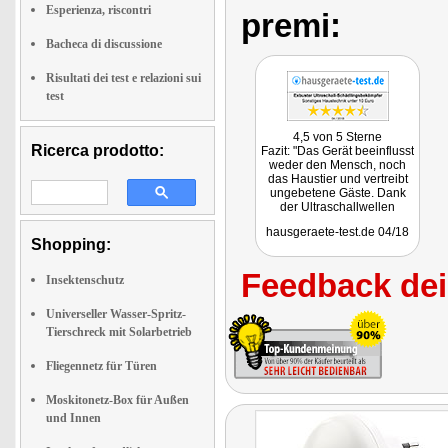
Esperienza, riscontri
premi:
Bacheca di discussione
Risultati dei test e relazioni sui
test
4,5 von 5 Sterne
Ricerca prodotto:
Fazit: "Das Gerät beeinflusst
weder den Mensch, noch
das Haustier und vertreibt
ungebetene Gäste. Dank
der Ultraschallwellen
kommt der
hausgeraete-test.de 04/18
Schädlingsbekämpfer ohne
Shopping:
Chemie aus und hilft gegen
Mücken, Spinnen und Co."
Feedback dei 
Insektenschutz
Universeller Wasser-Spritz-
Tierschreck mit Solarbetrieb
Fliegennetz für Türen
Moskitonetz-Box für Außen
und Innen