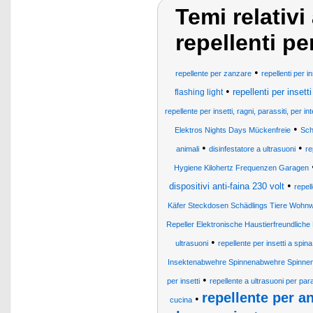
Temi relativi
repellenti per
•
repellente per zanzare
repellenti per in
•
repellenti per insetti
flashing light
repellente per insetti, ragni, parassiti, per 
•
Elektros Nights Days Mückenfreie
Sch
•
•
animali
disinfestatore a ultrasuoni
re
Hygiene Kilohertz Frequenzen Garagen
•
dispositivi anti-faina 230 volt
repel
Käfer Steckdosen Schädlings Tiere Wohn
Repeller Elektronische Haustierfreundliche
•
ultrasuoni
repellente per insetti a spina
Insektenabwehre Spinnenabwehre Spinnens
•
per insetti
repellente a ultrasuoni per para
repellente per a
•
cucina