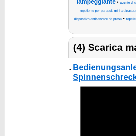
lampeggiante
•
agente di c
repellente per parassiti mini a ultrasuo
•
dispositivo antizanzare da presa
repell
(4) Scarica ma
Bedienungsanle
Spinnenschreck