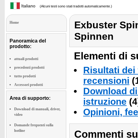
Italiano
(Alcuni testi sono stati tradotti automaticamente.)
Exbuster Spi
Home
Spinnen
Panoramica del
prodotto:
Elementi di s
attuali prodotti
Risultati dei
precedenti prodotti
tutto prodotti
recensioni
(
Accessori prodotti
Download di 
Area di supporto:
istruzione
(4
Download di manuali, driver,
Opinioni, fe
video
Domande frequenti sulla
hotline
Commenti sull