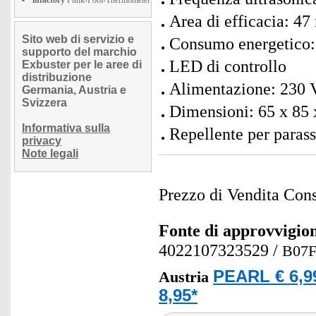
infactory
Funk-Pool-Thermometer
Area di efficacia: 47
Sito web di servizio e
Consumo energetico:
supporto del marchio
LED di controllo
Exbuster per le aree di
distribuzione
Alimentazione: 230 V
Germania, Austria e
Svizzera
Dimensioni: 65 x 85 
Informativa sulla
Repellente per parassi
privacy
Note legali
Prezzo di Vendita Cons
Fonte di approvvigi
4022107323529
/
B07
PEARL € 6,9
Austria
8,95*