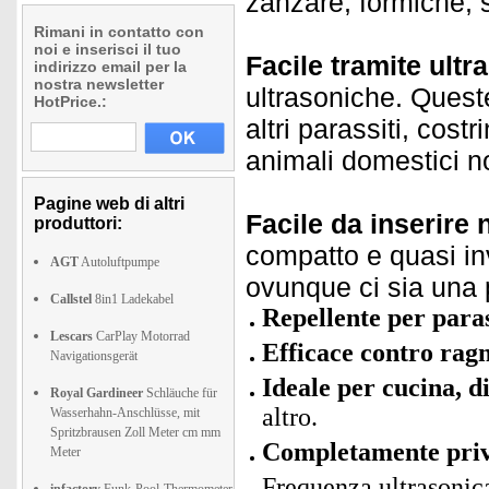
zanzare, formiche, s
Rimani in contatto con
noi e inserisci il tuo
Facile tramite ultr
indirizzo email per la
nostra newsletter
ultrasoniche. Quest
HotPrice.:
altri parassiti, cost
animali domestici n
Pagine web di altri
Facile da inserire 
produttori:
compatto e quasi in
AGT
Autoluftpumpe
ovunque ci sia una 
Callstel
8in1 Ladekabel
Repellente per paras
Lescars
CarPlay Motorrad
Efficace contro ragn
Navigationsgerät
Ideale per cucina, di
Royal Gardineer
Schläuche für
altro.
Wasserhahn-Anschlüsse, mit
Spritzbrausen Zoll Meter cm mm
Completamente priv
Meter
Frequenza ultrasonic