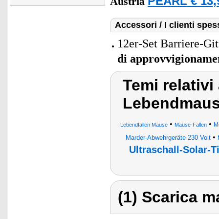
PEARL € 13,
Austria
Accessori / I clienti sp
12er-Set Barriere-Gi
di approvvigioname
Temi relativi
Lebendmause
•
•
Mo
Lebendfallen Mäuse
Mäuse-Fallen
•
Marder-Abwehrgeräte 230 Volt
Ultraschall-Solar-
(1) Scarica ma