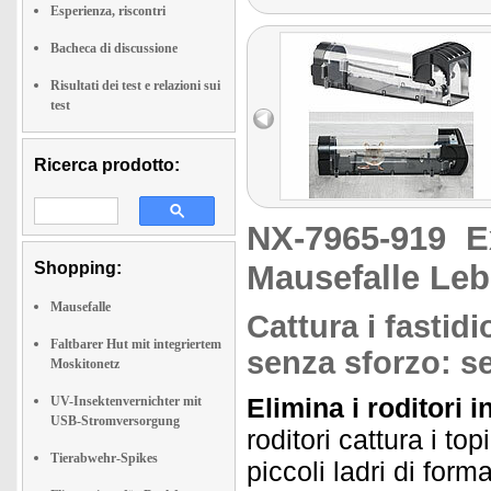
Esperienza, riscontri
Bacheca di discussione
Risultati dei test e relazioni sui
test
Ricerca prodotto:
NX-7965-919
E
Shopping:
Mausefalle Lebe
Mausefalle
Cattura i fastid
Faltbarer Hut mit integriertem
senza sforzo: s
Moskitonetz
Elimina i roditori 
UV-Insektenvernichter mit
USB-Stromversorgung
roditori cattura i to
Tierabwehr-Spikes
piccoli ladri di for