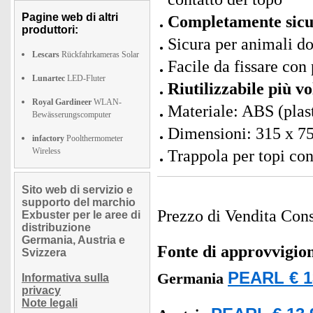
Pagine web di altri
Completamente sicu
produttori:
Sicura per animali d
Lescars
Rückfahrkameras Solar
Facile da fissare con
Lunartec
LED-Fluter
Riutilizzabile più vo
Royal Gardineer
WLAN-
Materiale: ABS (plas
Bewässerungscomputer
Dimensioni: 315 x 75
infactory
Poolthermometer
Wireless
Trappola per topi con
Sito web di servizio e
supporto del marchio
Prezzo di Vendita Cons
Exbuster per le aree di
distribuzione
Germania, Austria e
Fonte di approvvigi
Svizzera
PEARL € 1
Germania
Informativa sulla
privacy
Note legali