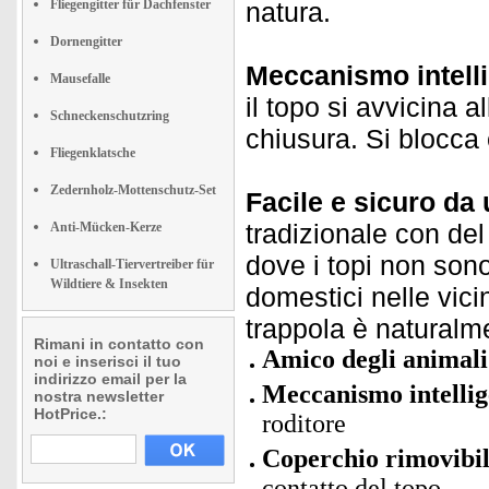
Fliegengitter für Dachfenster
natura.
Dornengitter
Meccanismo intellig
Mausefalle
il topo si avvicina a
Schneckenschutzring
chiusura. Si blocca e
Fliegenklatsche
Zedernholz-Mottenschutz-Set
Facile e sicuro da 
tradizionale con de
Anti-Mücken-Kerze
dove i topi non son
Ultraschall-Tiervertreiber für
Wildtiere & Insekten
domestici nelle vic
trappola è naturalm
Rimani in contatto con
Amico degli animali
noi e inserisci il tuo
indirizzo email per la
Meccanismo intellig
nostra newsletter
HotPrice.:
roditore
Coperchio rimovibil
contatto del topo