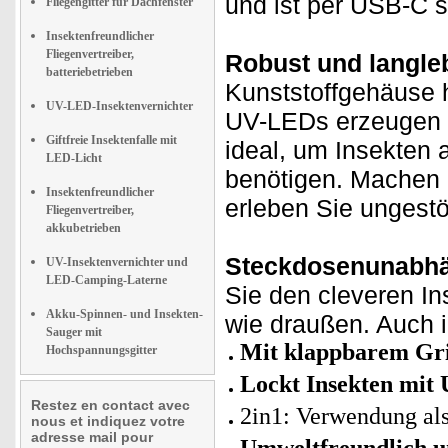
und ist per USB-C s
Fliegengitter für Dachfenster
Insektenfreundlicher
Fliegenvertreiber,
Robust und langle
batteriebetrieben
Kunststoffgehäuse h
UV-LED-Insektenvernichter
UV-LEDs erzeugen L
Giftfreie Insektenfalle mit
ideal, um Insekten
LED-Licht
benötigen. Machen 
Insektenfreundlicher
erleben Sie ungest
Fliegenvertreiber,
akkubetrieben
Steckdosenunabhän
UV-Insektenvernichter und
LED-Camping-Laterne
Sie den cleveren Ins
Akku-Spinnen- und Insekten-
wie draußen. Auch i
Sauger mit
Mit klappbarem Gri
Hochspannungsgitter
Lockt Insekten mit 
Restez en contact avec
2in1: Verwendung als
nous et indiquez votre
adresse mail pour