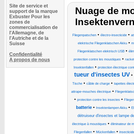
Site de service et
Nuage de mot
support de la marque
Exbuster Pour les
Insektenvern
zones de
commercialisation de
l'Allemagne, de
•
•
Fliegenpatschen
électro-insecticide
a
l'Autriche et de la
•
Suisse
elektrische Fliegenklatschen Akku
m
•
Fliegenklatschen elektrisch USB
éli
Confidentialité
•
A propos de nous
protection contre les moustiques
racke
•
Insektenfallen
protection électrique con
tueur d'insectes UV
•
•
•
Tische
câble de charge
tapettes élec
•
attrape-mouches électrique
Fliegenklats
•
•
protection contre les insectes
Fliege
•
•
batterie
Insektenlampen Akku
E
détruiseur d'insectes et lampe d
•
électrique à moustiques
éliminateur de 
•
•
Fliegenfallen
Mückenfallen
insecticid