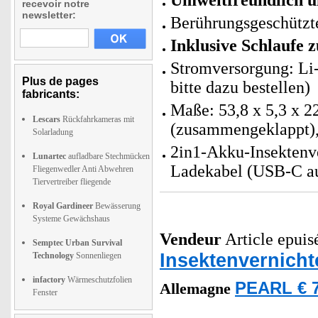
Umweltfreundlich un
recevoir notre
newsletter:
Berührungsgeschützt
Inklusive Schlaufe
Stromversorgung: Li
Plus de pages
bitte dazu bestellen)
fabricants:
Maße: 53,8 x 5,3 x 22
Lescars
Rückfahrkameras mit
(zusammengeklappt),
Solarladung
2in1-Akku-Insektenve
Lunartec
aufladbare Stechmücken
Ladekabel (USB-C au
Fliegenwedler Anti Abwehren
Tiervertreiber fliegende
Royal Gardineer
Bewässerung
Systeme Gewächshaus
Vendeur
Article epuisé
Semptec Urban Survival
Insektenvernicht
Technology
Sonnenliegen
infactory
Wärmeschutzfolien
PEARL € 7
Allemagne
Fenster