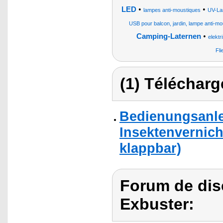
•
•
LED
lampes anti-moustiques
UV-L
USB pour balcon, jardin, lampe anti-mo
•
Camping-Laternen
elektr
Fli
(1) Télécharg
Bedienungsanle
Insektenvernich
klappbar)
Forum de dis
Exbuster: