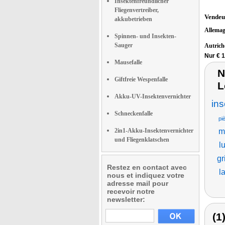
Insektenfreundlicher
Fliegenvertreiber,
Vendeu
akkubetrieben
Allema
Spinnen- und Insekten-
Sauger
Autric
Nur € 1
Mausefalle
N
Giftfreie Wespenfalle
L
Akku-UV-Insektenvernichter
ins
Schneckenfalle
pi
2in1-Akku-Insektenvernichter
m
und Fliegenklatschen
l
gr
Restez en contact avec
l
nous et indiquez votre
adresse mail pour
recevoir notre
newsletter:
(1