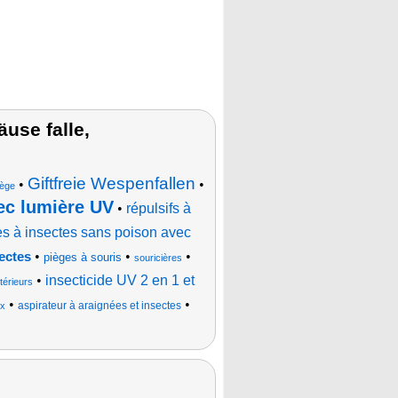
use falle,
Giftfreie Wespenfallen
•
•
iège
vec lumière UV
•
répulsifs à
es à insectes sans poison avec
•
•
•
ectes
pièges à souris
souricières
•
insecticide UV 2 en 1 et
térieurs
•
•
aspirateur à araignées et insectes
ux