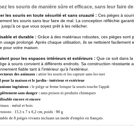
pez les souris de manière sûre et efficace, sans leur faire de
er les souris en toute sécurité et sans cruauté :
Ces pièges à souri
cement les souris sans leur faire de mal. La conception réfléchie garan
, jusqu'à ce que vous soyez prêt à les relâcher.
isable et durable :
Grâce à des matériaux robustes, ces pièges sont p
n usage prolongé. Après chaque utilisation, ils se nettoient facilement e
e pour votre maison.
lent pour les espaces intérieurs et extérieurs :
Que ce soit dans la 
iège à souris convient à différents endroits. Sa construction résistante
nnement fiable tant à l'intérieur qu'à l'extérieur.
ectueux des animaux :
attire les souris et les capture sans les tuer
l pour la maison et le jardin - intérieur et extérieur
nisme ingénieux :
le piège se ferme lorsque la souris touche l'appât
lètement sans danger :
sans poison ni produits chimiques
ilisable encore et encore
riaux : métal et bois
nsions : 15,3 x 7 x 6,2 cm, poids : 90 g
mble de 8 pièges vivants incluant un mode d'emploi en français.