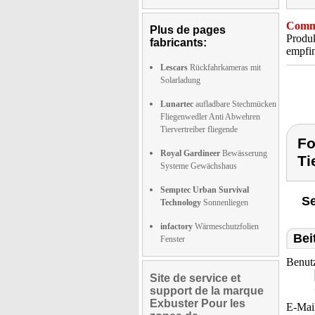
Comme
Plus de pages
Produk
fabricants:
empfin
Lescars
Rückfahrkameras mit
Solarladung
Lunartec
aufladbare Stechmücken
Fliegenwedler Anti Abwehren
Tiervertreiber fliegende
Fo
Royal Gardineer
Bewässerung
Ti
Systeme Gewächshaus
Semptec Urban Survival
Se
Technology
Sonnenliegen
infactory
Wärmeschutzfolien
Bei
Fenster
Benut
Site de service et
support de la marque
Exbuster Pour les
E-Mai