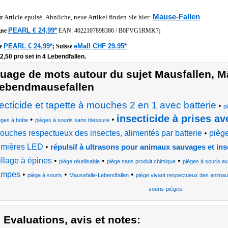
Mause-Fallen
r
Article epuisé. Ähnliche, neue Artikel finden Sie hier:
PEARL € 24,99*
gne
EAN:
4022107898386
/
B0FVG1RMK7
;
PEARL € 24,99*
eMall CHF 29.95*
he
;
Suisse
2,50 pro set in 4 Lebendfallen.
uage de mots autour du sujet Mausfallen, Mä
ebendmausefallen
ecticide et tapette à mouches 2 en 1 avec batterie
•
p
insecticide à prises a
•
•
èges à boîte
pièges à souris sans blessure
ouches respectueux des insectes, alimentés par batterie
•
pièg
umières LED
•
répulsif à ultrasons pour animaux sauvages et ins
illage à épines
•
•
•
piège réutilisable
piège sans produit chimique
pièges à souris ex
ampes
•
•
•
piège à souris
Mausefalle-Lebendfallen
piège vivant respectueux des anima
souris-pièges
) Evaluations, avis et notes: