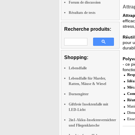
Forum de discussion
Attra
Résultats de tests
Attrap
effica
stress
Recherche produits:
Réutil
pour u
durabl
Shopping:
Polyva
- ce p
Lebendfalle
fonctio
Resp
Lebendfalle für Marder,
Idéa
Ratten, Mäuse & Wiesel
Méca
Comp
Dornengitter
Réut
Giftfreie Insektenfalle mit
Maté
LED-Licht
Dime
Ense
2in1-Akku-Insektenvernichter
und Fliegenklatsche