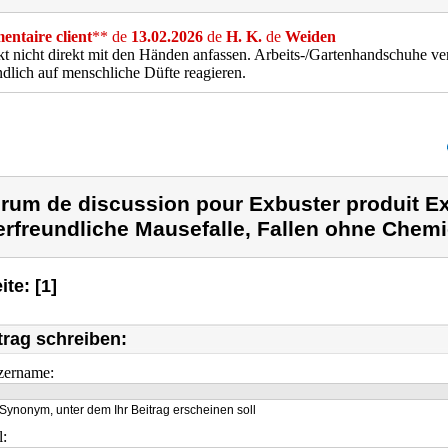
ntaire client
** de
13.02.2026
de
H. K.
de
Weiden
t nicht direkt mit den Händen anfassen. Arbeits-/Gartenhandschuhe ve
dlich auf menschliche Düfte reagieren.
rum de discussion pour Exbuster produit Ex
erfreundliche Mausefalle, Fallen ohne Chemi
ite: [1]
trag schreiben:
zername:
Synonym, unter dem Ihr Beitrag erscheinen soll
l: