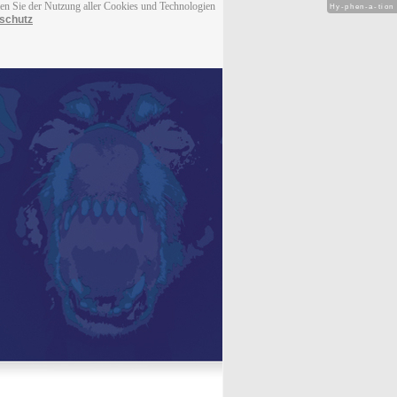
men Sie der Nutzung aller Cookies und Technologien
Hy-phen-a-tion
schutz