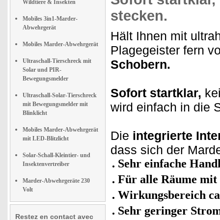
Wildtiere & Insekten
stecken.
Mobiles 3in1-Marder-
Abwehrgerät
Hält Ihnen mit ultr
Mobiles Marder-Abwehrgerät
Plagegeister fern v
Ultraschall-Tierschreck mit
Schobern.
Solar und PIR-
Bewegungsmelder
Sofort startklar,
kei
Ultraschall-Solar-Tierschreck
wird einfach in die
mit Bewegungsmelder mit
Blinklicht
Mobiles Marder-Abwehrgerät
Die
integrierte Int
mit LED-Blitzlicht
dass sich der Mard
Solar-Schall-Kleintier- und
Sehr einfache Han
Insektenvertreiber
Für alle Räume mit 
Marder-Abwehrgeräte 230
Volt
Wirkungsbereich ca
Sehr geringer Stro
Restez en contact avec