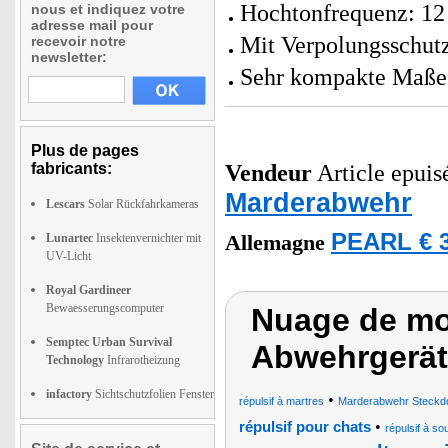
Hochtonfrequenz: 12
nous et indiquez votre
adresse mail pour
Mit Verpolungsschut
recevoir notre
newsletter:
Sehr kompakte Maße:
Plus de pages
fabricants:
Vendeur
Article epuisé
Marderabwehr
Lescars
Solar Rückfahrkameras
PEARL € 3
Lunartec
Insektenvernichter mit
Allemagne
UV-Licht
Royal Gardineer
Bewaesserungscomputer
Nuage de mot
Semptec Urban Survival
Abwehrgerät 
Technology
Infrarotheizung
infactory
Sichtschutzfolien Fenster
•
répulsif à martres
Marderabwehr Steckd
•
répulsif pour chats
répulsif à sou