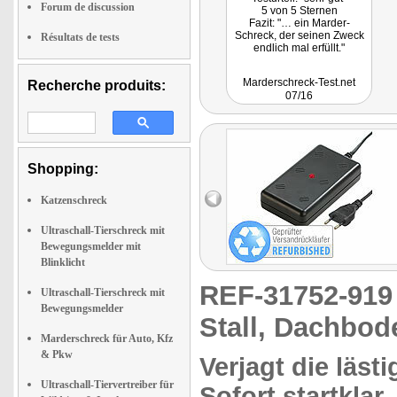
Forum de discussion
5 von 5 Sternen
Fazit: "… ein Marder-
Schreck, der seinen Zweck
Résultats de tests
endlich mal erfüllt."
Marderschreck-Test.net
Recherche produits:
07/16
Shopping:
Katzenschreck
Ultraschall-Tierschreck mit
Bewegungsmelder mit
Blinklicht
REF-31752-91
Ultraschall-Tierschreck mit
Bewegungsmelder
Stall, Dachbod
Marderschreck für Auto, Kfz
& Pkw
Verjagt
die läst
Ultraschall-Tiervertreiber für
Sofort startklar