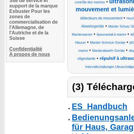
Site de service et
ultrason
•
contrôle des martres
support de la marque
mouvement et lumièr
Exbuster Pour les
zones de
•
détecteurs de mouvement
Hoch
commercialisation de
•
Abwehrgeräte
Marder Schutz Stl
l'Allemagne, de
l'Autriche et de la
•
•
Marderwarner
épouvantail à martre
dé
Suisse
•
•
pi
Häuser
Marder-Schreck-Geräte
Confidentialité
•
•
martre
Marderabwehr-Geräte
dis
A propos de nous
•
répulsif à ultra
clignotante
Intervallschaltungen Ultraschallge
(3) Télécharg
ES_Handbuch
Bedienungsanle
für Haus, Garag