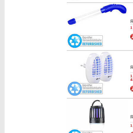
R
1
R
1
&
R
1