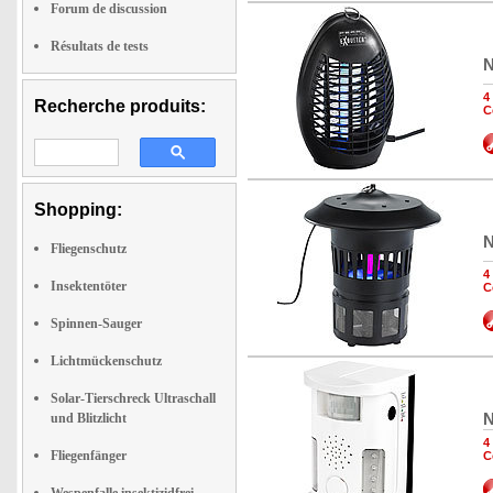
Forum de discussion
Résultats de tests
N
4
Recherche produits:
C
Shopping:
N
Fliegenschutz
4
Insektentöter
C
Spinnen-Sauger
Lichtmückenschutz
Solar-Tierschreck Ultraschall
N
und Blitzlicht
4
Fliegenfänger
C