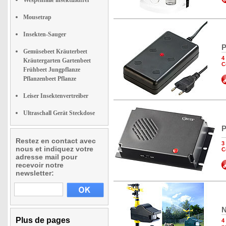
Wespenfalle insektizidfrei
Mousetrap
Insekten-Sauger
P
Gemüsebeet Kräuterbeet
4
Kräutergarten Gartenbeet
C
Frühbeet Jungpflanze
Pflanzenbeet Pflanze
Leiser Insektenvertreiber
Ultraschall Gerät Steckdose
P
Restez en contact avec
3
nous et indiquez votre
C
adresse mail pour
recevoir notre
newsletter:
N
Plus de pages
4