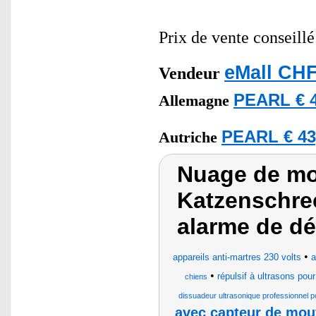
Prix de vente conseill
eMall CHF
Vendeur
PEARL € 4
Allemagne
PEARL € 43
Autriche
Nuage de mot
Katzenschrec
alarme de d
•
appareils anti-martres 230 volts
a
•
répulsif à ultrasons po
chiens
dissuadeur ultrasonique professionnel 
avec capteur de mou