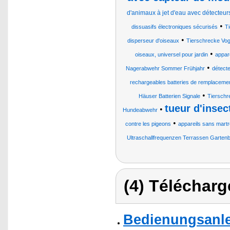
d'animaux à jet d'eau avec détecte
•
dissuasifs électroniques sécurisés
Ti
•
disperseur d'oiseaux
Tierschrecke Vo
•
oiseaux, universel pour jardin
appare
•
Nagerabwehr Sommer Frühjahr
détect
rechargeables batteries de remplacemen
•
Häuser Batterien Signale
Tiersch
tueur d'insec
•
Hundeabwehr
•
contre les pigeons
appareils sans martr
Ultraschallfrequenzen Terrassen Garten
(4) Télécharg
Bedienungsanlei