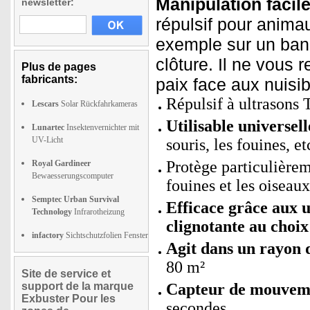
Manipulation facile
newsletter:
répulsif pour animau
exemple sur un banc
clôture. Il ne vous r
Plus de pages
fabricants:
paix face aux nuisib
Répulsif à ultrasons
Lescars
Solar Rückfahrkameras
Utilisable universel
Lunartec
Insektenvernichter mit
UV-Licht
souris, les fouines, et
Protège particulièrem
Royal Gardineer
Bewaesserungscomputer
fouines et les oiseaux
Semptec Urban Survival
Efficace grâce aux u
Technology
Infrarotheizung
clignotante au choix
infactory
Sichtschutzfolien Fenster
Agit dans un rayon 
80 m²
Site de service et
support de la marque
Capteur de mouveme
Exbuster Pour les
secondes