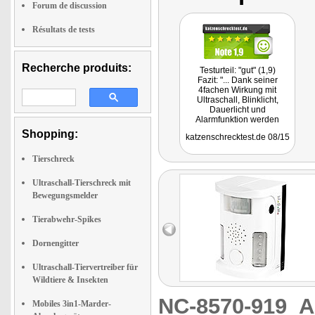
Forum de discussion
Résultats de tests
Recherche produits:
Testurteil: "gut" (1,9)
Fazit: "... Dank seiner
4fachen Wirkung mit
Ultraschall, Blinklicht,
Dauerlicht und
Alarmfunktion werden
Flächen bis zu 70 m² gut
Shopping:
katzenschrecktest.de 08/15
gegen Katzen geschützt."
Tierschreck
Ultraschall-Tierschreck mit
Bewegungsmelder
Tierabwehr-Spikes
Dornengitter
Ultraschall-Tiervertreiber für
Wildtiere & Insekten
NC-8570-919
A
Mobiles 3in1-Marder-