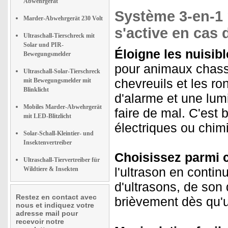
Abwehrgerät
Système 3-en-1 
Marder-Abwehrgerät 230 Volt
s'active en ca
Ultraschall-Tierschreck mit
Solar und PIR-
Éloigne les nuisibl
Bewegungsmelder
pour animaux chasse
Ultraschall-Solar-Tierschreck
chevreuils et les ro
mit Bewegungsmelder mit
Blinklicht
d'alarme et une lumi
Mobiles Marder-Abwehrgerät
faire de mal. C'est
mit LED-Blitzlicht
électriques ou chim
Solar-Schall-Kleintier- und
Insektenvertreiber
Choisissez parmi 
Ultraschall-Tiervertreiber für
l'ultrason en conti
Wildtiere & Insekten
d'ultrasons, de son
Restez en contact avec
brièvement dès qu'u
nous et indiquez votre
adresse mail pour
recevoir notre